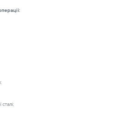
операції:
;
сталі;