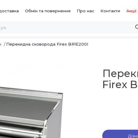
доставка
Обмін та повернення
Про нас
Контакти
Акції
Перекидна сковорода Firex BR1E200I
и
Перек
Firex 
Дізн