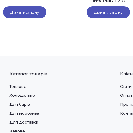
Firex PMRIE200
Дізнатися ціну
Дізнатися ціну
Каталог товарів
Кліє
Теплове
Стати
Холодильне
Оплат
Для барів
Про н
Для морозива
Конта
Для доставки
Кавове