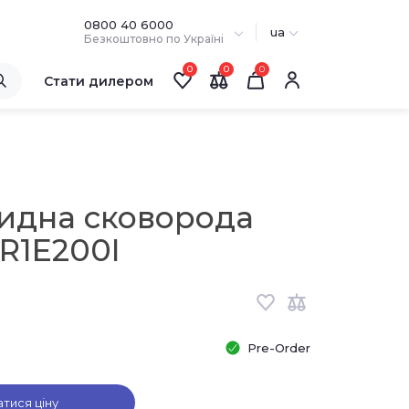
0800 40 6000
ua
Безкоштовно по Україні
0
0
Стати дилером
идна сковорода
BR1E200I
Pre-Order
атися ціну