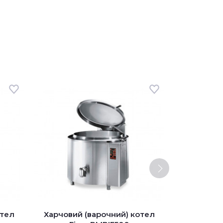
отел
Харчовий (варочний) котел
Харчовий