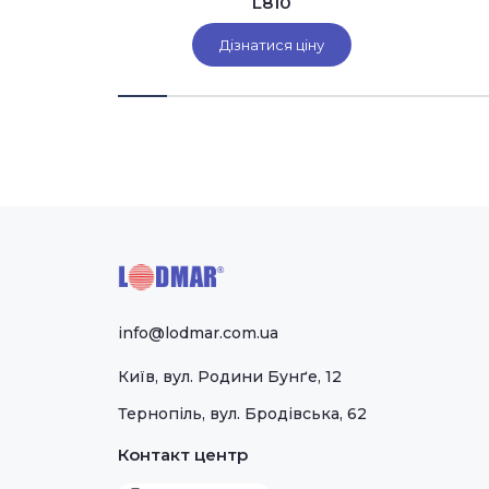
томатів
L810
ombi
іну
Дізнатися ціну
info@lodmar.com.ua
Київ, вул. Родини Бунґе, 12
Тернопіль, вул. Бродівська, 62
Контакт центр