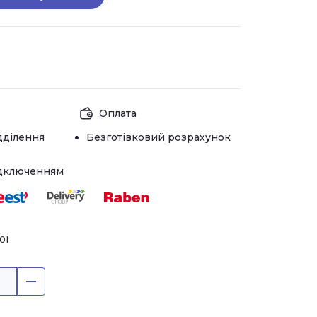
Оплата
дділення
Безготівковий розрахунок
ідключенням
0I