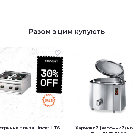
Разом з цим купують
трична плита Lincat HT6
Харчовий (варочний) к