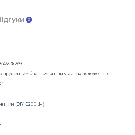
Відгуки
0
ною 15 мм
;
4 з пружинним балансуванням у різних положеннях;
С;
ований (BR1E200I.M);
и.