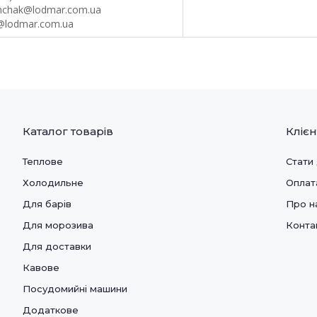
shchak@lodmar.com.ua
@lodmar.com.ua
Каталог товарів
Кліє
Теплове
Стати
Холодильне
Оплат
Для барів
Про н
Для морозива
Конта
Для доставки
Кавове
Посудомийні машини
Додаткове