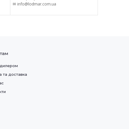
✉ info@lodmar.com.ua
нтам
 дилером
а та доставка
ас
кти