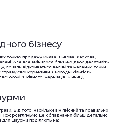
дного бізнесу
их точках продажу Києва, Львова, Харкова,
шалені. Але все змінилося близько двох десятиліть
щу, почали відкриватися великі та маленькі точки
у страву свої корективи. Сьогодні кількість
 охочі із Рівного, Чернівців, Вінниці,
шаурми
ви. Від того, наскільки він якісний та правильно
ми. Тож розгляньмо це обладнання більш детально
и для шаурми поділяють на: