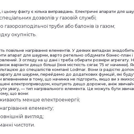
і цьому факту є кілька виправдань. Електричні апарати для шау
пеціальних дозволів у газовій службі;
о газорозподільчої труби або балонів із газом;
дку окупність.
ить повільне нагрівання елементів. У деяких випадках знадобит
пити апарат для шаурми, варто ретельно обдумати бізнес-план і
овлений. З огляду на ці дані і треба обирати розміри агрегату.
акож варіанти дещо більші (їхня місткість сягає 75 кг начинки).
льтацією до спеціалістів компанії Lodmar. Вони із радістю до
парату для шаурми, перейдемо до додаткових функцій, які буду
ти впевненими в тому, що начинка не підгорить, якщо ви з яких
ащені електроприводом, коштують дещо дорожче, аніж звичайні
нути увагу, — тип нагрівального елемента. Це можуть бути звич
ому, що вони:
живають менше електроенергії;
нагрівання елементу;
овнішній вигляд;
манні чистоти.