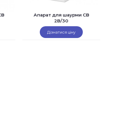
CB
Апарат для шаурми CB
2B/30
Дізнатися ціну