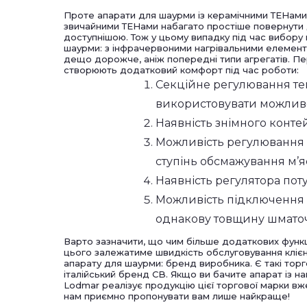
Проте апарати для шаурми із керамічними ТЕНами 
звичайними ТЕНами набагато простіше повернути д
доступнішою. Тож у цьому випадку під час вибору 
шаурми: з інфрачервоними нагрівальними елемента
дещо дорожче, аніж попередні типи агрегатів. П
створюють додатковий комфорт під час роботи:
Секційне регулювання те
використовувати можливос
Наявність знімного конте
Можливість регулювання в
ступінь обсмажування м’яс
Наявність регулятора пот
Можливість підключення д
однакову товщину шматоч
Варто зазначити, що чим більше додаткових функці
цього залежатиме швидкість обслуговування клієнт
апарату для шаурми: бренд виробника. Є такі торгов
італійський бренд CB. Якщо ви бачите апарат із н
Lodmar реалізує продукцію цієї торгової марки вже 
нам приємно пропонувати вам лише найкраще!