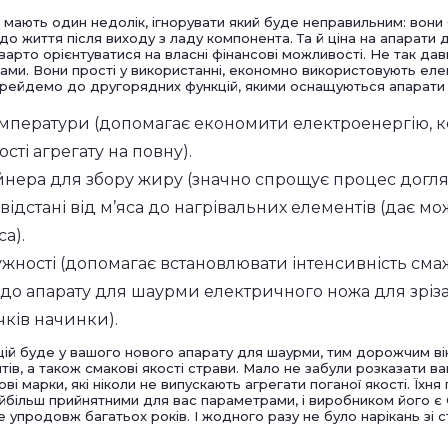
мають один недолік, ігнорувати який буде неправильним: вони б
о життя після виходу з ладу компонента. Та й ціна на апарати 
варто орієнтуватися на власні фінансові можливості. Не так дав
ми. Вони прості у використанні, економно використовують еле
ерейдемо до другорядних функцій, якими оснащуються апарати 
мператури (допомагає економити електроенергію, 
ті агрегату на повну).
йнера для збору жиру (значно спрощує процес догля
ідстані від м’яса до нагрівальних елементів (дає м
а).
ужності (допомагає встановлювати інтенсивність смаж
о апарату для шаурми електричного ножа для зріза
ків начинки).
й буде у вашого нового апарату для шаурми, тим дорожчим він 
ів, а також смакові якості страви. Мало не забули розказати в
і марки, які ніколи не випускають агрегати поганої якості. Їхня 
айбільш прийнятними для вас параметрами, і виробником його є C
упродовж багатьох років. І жодного разу не було нарікань зі сто