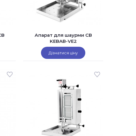
CB
Апарат для шаурми CB
KEBAB-VE2
Дізнатися ціну