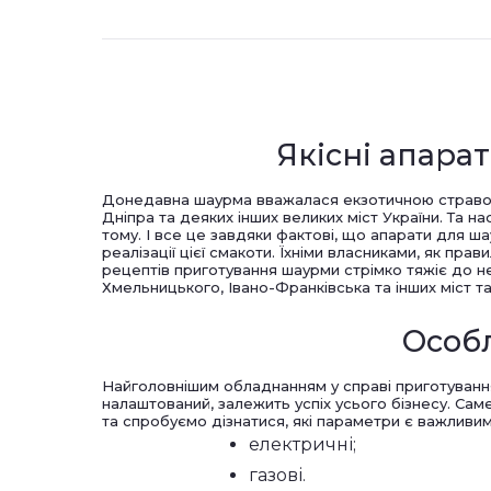
Якісні апара
Донедавна шаурма вважалася екзотичною стравою, 
Дніпра та деяких інших великих міст України. Та 
тому. І все це завдяки фактові, що апарати для ша
реалізації цієї смакоти. Їхніми власниками, як прав
рецептів приготування шаурми стрімко тяжіє до нес
Хмельницького, Івано-Франківська та інших міст та
Особл
Найголовнішим обладнанням у справі приготування ш
налаштований, залежить успіх усього бізнесу. Са
та спробуємо дізнатися, які параметри є важливим
електричні;
газові.