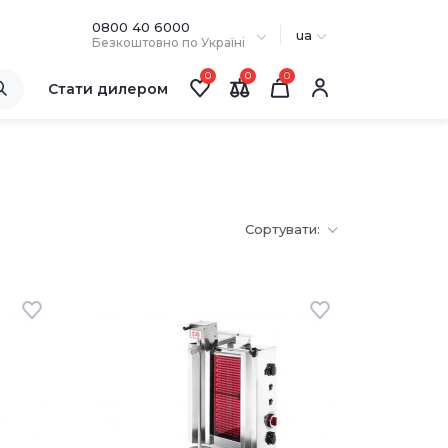
0800 40 6000
ua
Безкоштовно по Україні
0
0
Стати дилером
За замовчуван
Сортувати: