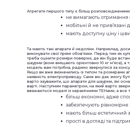
Агрегати першого типу є більш розповсюдженими, 
не вимагають отримання с
мобільні й не прив’язані д
мають доступну ціну і шви
Та мають такі апарати й недоліки. Наприклад, дос
виконувати свої прямі обов’язки. Перед тим як ку
треба оцінити розміри поверхні, де він буде встан
шаурми (вони вміщають орієнтовно 10 кг м’яса), а т
модель вам потрібна, радимо звернутися за консу
Якщо ви вже визначились із типом та розмірами а
наявність електроприводу. Саме він дає змогу бу
варто зауважити, що апарати для шаурми, які осн
варті. Наступним параметром, на який варто звер
вважаються моделі із керамічними ТЕНами, а все т
більш економні, адже спо
забезпечують рівномірне 
мають більш естетичний з
прості в догляді та підтри