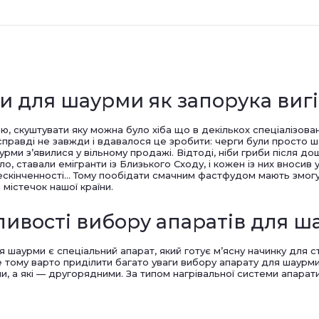
ти для шаурми як запорука вигі
скуштувати яку можна було хіба що в декількох спеціалізован
насправді не завжди і вдавалося це зробити: черги були просто 
урми з’явилися у вільному продажі. Відтоді, ніби гриби після до
ило, ставали емігранти із Близького Сходу, і кожен із них вносив 
кінченності… Тому пообідати смачним фастфудом мають змогу всі
 містечок нашої країни.
ивості вибору апаратів для 
аурми є спеціальний апарат, який готує м’ясну начинку для стра
ме тому варто приділити багато уваги вибору апарату для шаур
и, а які — другорядними. За типом нагрівальної системи апарат