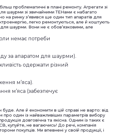
ільш проблематичні в плані ремонту. Агрегати зі
для шаурми зі звичайними ТЕНами є набагато
но на ринку з’явився ще один тип апаратів для
ктроенергію, легко ремонтуються, але й коштують
для шаурми. Вони не є обов’язковими, але
коли немає потреби
ду за апаратом для шаурми).
ожливість одержати різний
ення м’яса).
ння м’яса (забезпечує
буде. Але й економити в цій справі не варто: від
ам про один із найважливіших параметрів вибору
продукція довговічна та якісна. Одним із таких є
B, купуйте, не вагаючись! До речі, компанія
рони покупців. Ми впевнені у своїй продукції, і