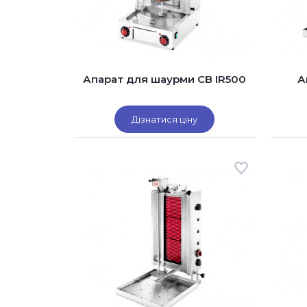
Апарат для шаурми CB IR500
А
Дізнатися ціну