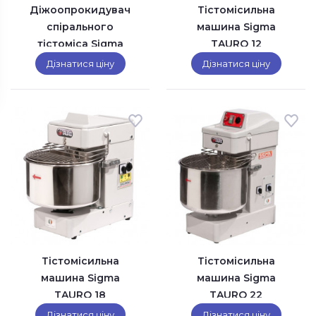
Діжоопрокидувач
Тістомісильна
спірального
машина Sigma
тістоміса Sigma
TAURO 12
Maciste 1300
Дізнатися ціну
Дізнатися ціну
Тістомісильна
Тістомісильна
машина Sigma
машина Sigma
TAURO 18
TAURO 22
Дізнатися ціну
Дізнатися ціну