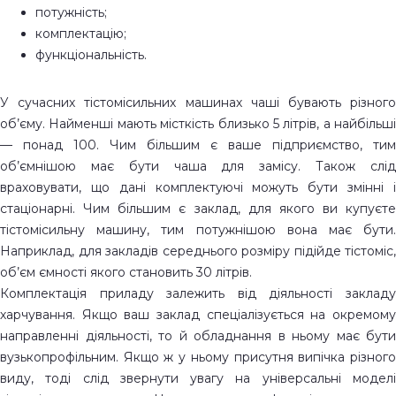
потужність;
комплектацію;
функціональність.
У сучасних тістомісильних машинах чаші бувають різного
об’єму. Найменші мають місткість близько 5 літрів, а найбільші
— понад 100. Чим більшим є ваше підприємство, тим
об’ємнішою має бути чаша для замісу. Також слід
враховувати, що дані комплектуючі можуть бути змінні і
стаціонарні. Чим більшим є заклад, для якого ви купуєте
тістомісильну машину, тим потужнішою вона має бути.
Наприклад, для закладів середнього розміру підійде тістоміс,
об’єм ємності якого становить 30 літрів.
Комплектація приладу залежить від діяльності закладу
харчування. Якщо ваш заклад спеціалізується на окремому
направленні діяльності, то й обладнання в ньому має бути
вузькопрофільним. Якщо ж у ньому присутня випічка різного
виду, тоді слід звернути увагу на універсальні моделі