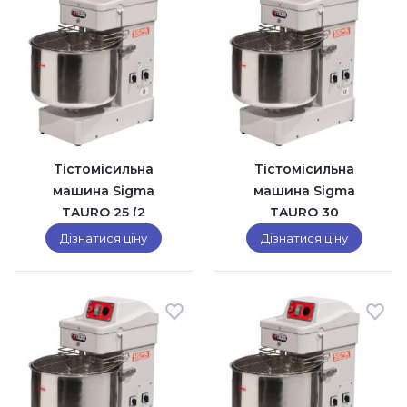
Тістомісильна
Тістомісильна
машина Sigma
машина Sigma
TAURO 25 (2
TAURO 30
швидкості)
Дізнатися ціну
Дізнатися ціну