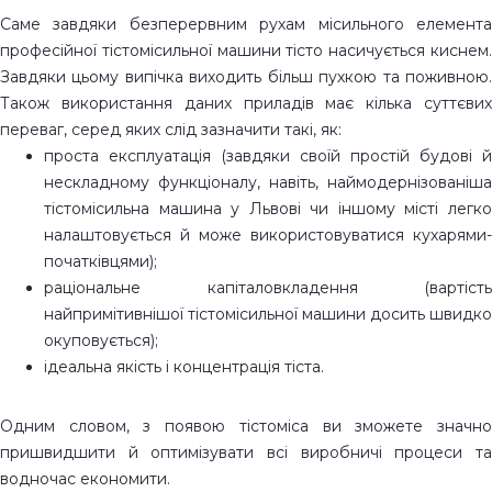
Саме завдяки безперервним рухам місильного елемента
професійної тістомісильної машини тісто насичується киснем.
Завдяки цьому випічка виходить більш пухкою та поживною.
Також використання даних приладів має кілька суттєвих
переваг, серед яких слід зазначити такі, як:
проста експлуатація (завдяки своїй простій будові й
нескладному функціоналу, навіть, наймодернізованіша
тістомісильна машина у Львові чи іншому місті легко
налаштовується й може використовуватися кухарями-
початківцями);
раціональне капіталовкладення (вартість
найпримітивнішої тістомісильної машини досить швидко
окуповується);
ідеальна якість і концентрація тіста.
Одним словом, з появою тістоміса ви зможете значно
пришвидшити й оптимізувати всі виробничі процеси та
водночас економити.