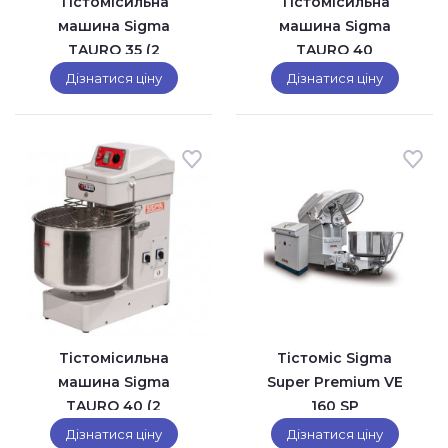
Тістомісильна
Тістомісильна
машина Sigma
машина Sigma
TAURO 35 (2
TAURO 40
швидкості)
Дізнатися ціну
Дізнатися ціну
Тістомісильна
Тістоміс Sigma
машина Sigma
Super Premium VE
TAURO 40 (2
160 SP
швидкості)
Дізнатися ціну
Дізнатися ціну