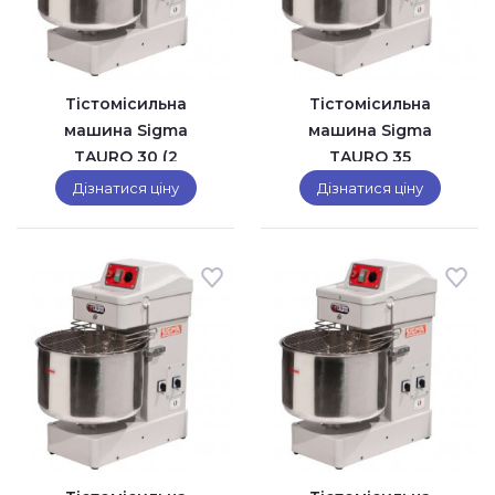
Тістомісильна
Тістомісильна
машина Sigma
машина Sigma
TAURO 30 (2
TAURO 35
швидкості)
Дізнатися ціну
Дізнатися ціну