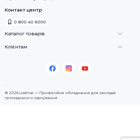
Контакт центр
0 800 40 6000
Каталог товарів
Клієнтам
Теплове
Холодильне
Стати дилером
Для барів
Оплата та доставка
Для морозива
Про нас
Для доставки
Контакти
© 2026 Lodmar — Професійне обладнання для закладів
Кавове
громадського харчування
Посудомийні машини
Додаткове
По призначенню
Продукція (суміші)