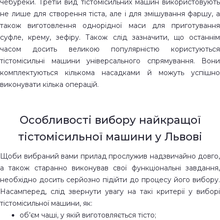
чебуреки. Третій вид тістомісильних машин використовують
не лише для створення тіста, але і для змішування фаршу, а
також виготовлення однорідної маси для приготування
суфле, крему, зефіру. Також слід зазначити, що останнім
часом досить великою популярністю користуються
тістомісильні машини універсального спрямування. Вони
комплектуються кількома насадками й можуть успішно
виконувати кілька операцій.
Особливості вибору найкращої
тістомісильної машини у Львові
Щоби вибраний вами прилад прослужив надзвичайно довго,
а також старанно виконував свої функціональні завдання,
необхідно досить серйозно підійти до процесу його вибору.
Насамперед, слід звернути увагу на такі критерії у виборі
тістомісильної машини, як:
об’єм чаші, у якій виготовляється тісто;