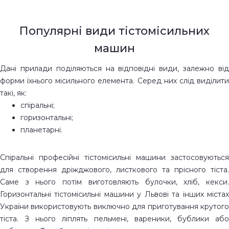
Популярні види тістомісильних
машин
Дані прилади поділяються на відповідні види, залежно від
форми їхнього місильного елемента. Серед них слід виділити
такі, як:
спіральні;
горизонтальні;
планетарні.
Спіральні професійні тістомісильні машини застосовуються
для створення дріжджового, листкового та прісного тіста.
Саме з нього потім виготовляють булочки, хліб, кекси.
Горизонтальні тістомісильні машини у Львові та інших містах
України використовують виключно для приготування крутого
тіста. З нього ліплять пельмені, вареники, бублики або