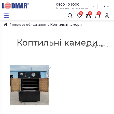
0800 40 6000
ua
Безкоштовно по Україні
0
0
Коптильні камери
Теплове обладнання
Коптильні камери
Сортувати:
З