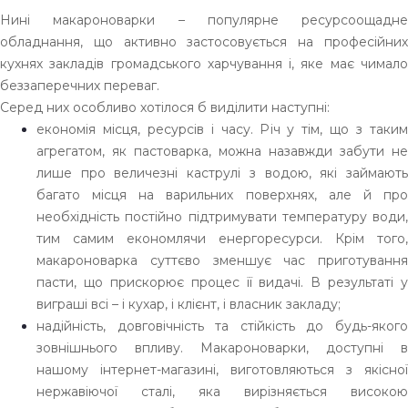
Нині макароноварки – популярне ресурсоощадне
обладнання, що активно застосовується на професійних
кухнях закладів громадського харчування і, яке має чимало
беззаперечних переваг.
Серед них особливо хотілося б виділити наступні:
економія місця, ресурсів і часу. Річ у тім, що з таким
агрегатом, як пастоварка, можна назавжди забути не
лише про величезні каструлі з водою, які займають
багато місця на варильних поверхнях, але й про
необхідність постійно підтримувати температуру води,
тим самим економлячи енергоресурси. Крім того,
макароноварка суттєво зменшує час приготування
пасти, що прискорює процес її видачі. В результаті у
виграші всі – і кухар, і клієнт, і власник закладу;
надійність, довговічність та стійкість до будь-якого
зовнішнього впливу. Макароноварки, доступні в
нашому інтернет-магазині, виготовляються з якісної
нержавіючої сталі, яка вирізняється високою