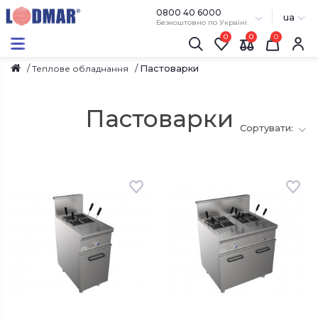
0800 40 6000
ua
Безкоштовно по Україні
0
0
Пастоварки
Теплове обладнання
Пастоварки
Сортувати:
З