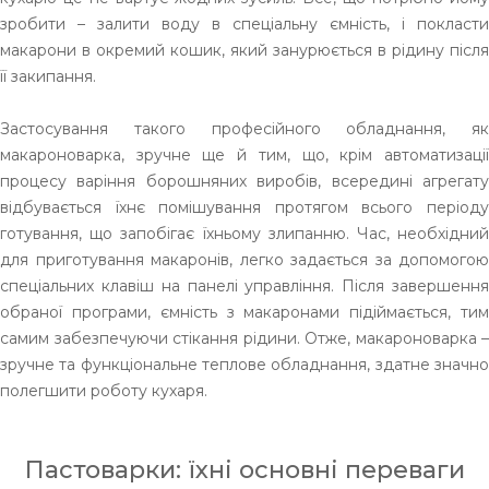
зробити – залити воду в спеціальну ємність, і покласти
макарони в окремий кошик, який занурюється в рідину після
її закипання.
Застосування такого професійного обладнання, як
макароноварка, зручне ще й тим, що, крім автоматизації
процесу варіння борошняних виробів, всередині агрегату
відбувається їхнє помішування протягом всього періоду
готування, що запобігає їхньому злипанню. Час, необхідний
для приготування макаронів, легко задається за допомогою
спеціальних клавіш на панелі управління. Після завершення
обраної програми, ємність з макаронами підіймається, тим
самим забезпечуючи стікання рідини. Отже, макароноварка –
зручне та функціональне теплове обладнання, здатне значно
полегшити роботу кухаря.
Пастоварки: їхні основні переваги