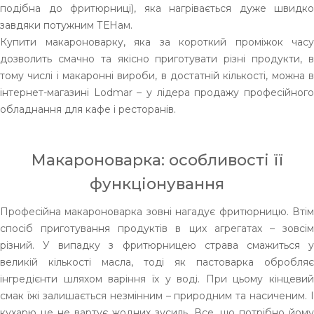
подібна до фритюрниці), яка нагрівається дуже швидко
завдяки потужним ТЕНам.
Купити макароноварку, яка за короткий проміжок часу
дозволить смачно та якісно приготувати різні продукти, в
тому числі і макаронні вироби, в достатній кількості, можна в
інтернет-магазині Lodmar – у лідера продажу професійного
обладнання для кафе і ресторанів.
Макароноварка: особливості її
функціонування
Професійна макароноварка зовні нагадує фритюрницю. Втім
спосіб приготування продуктів в цих агрегатах – зовсім
різний. У випадку з фритюрницею страва смажиться у
великій кількості масла, тоді як пастоварка обробляє
інгредієнти шляхом варіння їх у воді. При цьому кінцевий
смак їжі залишається незмінним – природним та насиченим. І
кухарю це не вартує жодних зусиль. Все, що потрібно йому