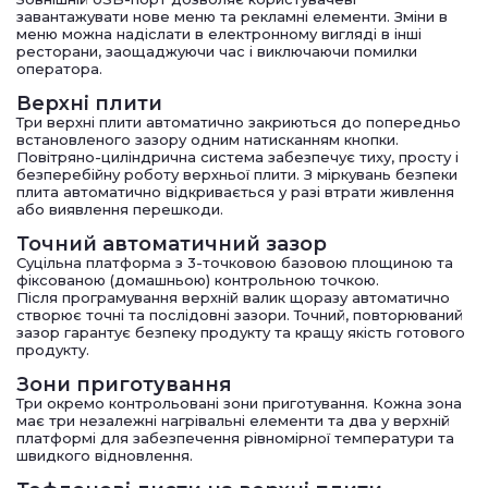
завантажувати нове меню та рекламні елементи. Зміни в
меню можна надіслати в електронному вигляді в інші
ресторани, заощаджуючи час і виключаючи помилки
оператора.
Верхні плити
Три верхні плити автоматично закриються до попередньо
встановленого зазору одним натисканням кнопки.
Повітряно-циліндрична система забезпечує тиху, просту і
безперебійну роботу верхньої плити. З міркувань безпеки
плита автоматично відкривається у разі втрати живлення
або виявлення перешкоди.
Точний автоматичний зазор
Суцільна платформа з 3-точковою базовою площиною та
фіксованою (домашньою) контрольною точкою.
Після програмування верхній валик щоразу автоматично
створює точні та послідовні зазори. Точний, повторюваний
зазор гарантує безпеку продукту та кращу якість готового
продукту.
Зони приготування
Три окремо контрольовані зони приготування. Кожна зона
має три незалежні нагрівальні елементи та два у верхній
платформі для забезпечення рівномірної температури та
швидкого відновлення.