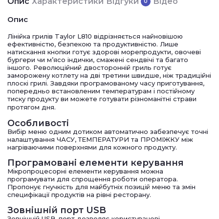
Опис
Характеристики
Відгуки
Відео
0
Опис
Лінійка грилів Taylor L810 відрізняється найновішою
ефективністю, безпекою та продуктивністю. Лише
натискання кнопки готує здорові морепродукти, овочеві
бургери чи м’ясо індички, смажені сендвічі та багато
іншого. Революційний двосторонній гриль готує
заморожену котлету на дві третини швидше, ніж традиційні
плоскі грилі. Завдяки програмованому часу приготування,
попередньо встановленим температурам і постійному
тиску продукту ви можете готувати різноманітні страви
протягом дня.
Особливості
Вибір меню одним дотиком автоматично забезпечує точні
налаштування ЧАСУ, ТЕМПЕРАТУРИ та ПРОМІЖКУ між
нагріваючими поверхнями для кожного продукту.
Програмовані елементи керування
Мікропроцесорні елементи керування можна
програмувати для спрощення роботи оператора.
Пропонує гнучкість для майбутніх позицій меню та змін
специфікації продуктів на рівні ресторану.
Зовнішній порт USB
Зовнішній USB-порт дозволяє користувачеві