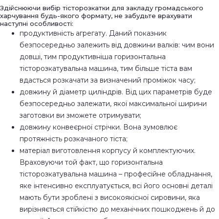
Здійснюючи вибір тісторозкатки для закладу громадського
харчування будь-якого формату, не забудьте врахувати
наступні особливості:
продуктивність агрегату. Даний показник
безпосередньо залежить від довжини валків: чим вони
довші, тим продуктивніша горизонтальна
тісторозкатувальна машина, тим більше тіста вам
вдасться розкачати за визначений проміжок часу;
довжину й діаметр циліндрів. Від цих параметрів буде
безпосередньо залежати, якої максимальної ширини
заготовки ви зможете отримувати;
довжину конвеєрної стрічки. Вона зумовлює
протяжність розкачаного тіста;
матеріал виготовлення корпусу й комплектуючих.
Враховуючи той факт, що горизонтальна
тісторозкатувальна машина – професійне обладнання,
яке інтенсивно експлуатується, всі його основні деталі
мають бути зроблені з високоякісної сировини, яка
вирізняється стійкістю до механічних пошкоджень й до