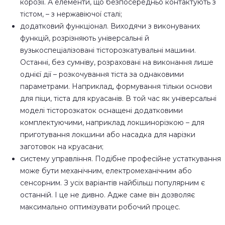
корозії. А елементи, що безпосередньо контактують з
тістом, – з нержавіючої сталі;
додатковий функціонал. Виходячи з виконуваних
функцій, розрізняють універсальні й
вузькоспеціалізовані тісторозкатувальні машини.
Останні, без сумніву, розраховані на виконання лише
однієї дії – розкочування тіста за однаковими
параметрами. Наприклад, формування тільки основи
для піци, тіста для круасанів. В той час як універсальні
моделі тісторозкаток оснащені додатковими
комплектуючими, наприклад локшинорізкою – для
приготування локшини або насадка для нарізки
заготовок на круасани;
систему управління. Подібне професійне устаткування
може бути механічним, електромеханічним або
сенсорним. З усіх варіантів найбільш популярним є
останній. І це не дивно. Адже саме він дозволяє
максимально оптимізувати робочий процес.