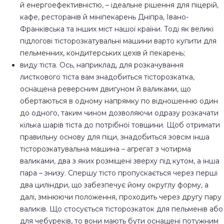
й енергоефективністю, – ідеальне рішення для піцерій,
кафе, ресторанів й мініпекарень Дніпра, Івано-
Франківська та інших міст нашої країни. Тоді як великі
підлогові тісторозкатувальні машини варто купити для
пельменних, кондитерських цехів й пекарень;
виду тіста. Ось, наприклад, для розкачування
листкового тіста вам знадобиться тісторозкатка,
оснащена реверсним двигуном й валиками, що
обертаються в одному напрямку по відношенню один
до одного, таким чином дозволяючи одразу розкачати
кілька шарів тіста до потрібної товщини. Щоб отримати
правильну основу для піци, знадобиться зовсім інша
тісторозкатувальна машина – агрегат з чотирма
валиками, два з яких розміщені зверху під кутом, а інша
пара – знизу. Спершу тісто пропускається через перші
два циліндри, що забезпечує йому округлу форму, а
далі, змінюючи положення, проходить через другу пару
валиків. Що стосується тісторозкаток для пельменів або
для чебуреків, то вони мають бути оснащені потужним