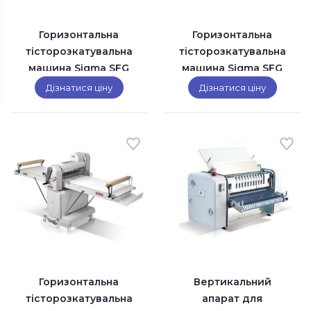
Горизонтальна
Горизонтальна
тісторозкатувальна
тісторозкатувальна
машина Sigma SFG
машина Sigma SFG
500 B
500 T
Дізнатися ціну
Дізнатися ціну
Горизонтальна
Вертикальний
тісторозкатувальна
апарат для