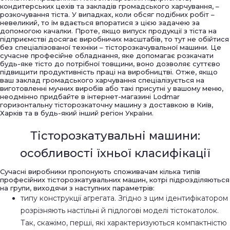
кондитерських цехів та закладів громадського харчування, –
розкочування тіста. У випадках, коли обсяг подібних робіт –
невеликий, то їм вдається впоратися з цією задачею за
допомогою качалки. Проте, якщо випуск продукції з тіста на
підприємстві досягає виробничих масштабів, то тут не обійтися
без спеціалізованої техніки – тісторозкачувальної машини. Це
сучасне професійне обладнання, яке допомагає розкачати
будь-яке тісто до потрібної товщини, воно дозволяє суттєво
підвищити продуктивність праці на виробництві. Отже, якщо
ваш заклад громадського харчування спеціалізується на
виготовленні мучних виробів або такі присутні у вашому меню,
неодмінно придбайте в інтернет-магазині Lodmar
горизонтальну тісторозкаточну машину з доставкою в Київ,
Харків та в будь-який інший регіон України.
Тісторозкатувальні машини:
особливості їхньої класифікації
Сучасні виробники пропонують споживачам кілька типів
професійних тісторозкатувальних машин, котрі підрозділяються
на групи, виходячи з наступних параметрів:
типу конструкції агрегата. Згідно з цим ідентифікатором
розрізняють настільні й підлогові моделі тістокатолок.
Так, скажімо, перші, які характеризуються компактністю