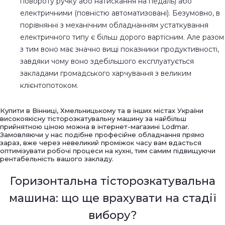
повороту ручку або натискання на педаль) або
електричними (повністю автоматизовані). Безумовно, в
порівнянні з механічним обладнанням устаткування
електричного типу є більш дорого вартісним. Але разом
з тим воно має значно вищі показники продуктивності,
завдяки чому воно здебільшого експлуатується
закладами громадського харчування з великим
клієнтопотоком.
Купити в Вінниці, Хмельницькому та в інших містах України
високоякісну тісторозкатувальну машину за найбільш
прийнятною ціною можна в інтернет-магазині Lodmar.
Замовляючи у нас подібне професійне обладнання прямо
зараз, вже через невеликий проміжок часу вам вдасться
оптимізувати робочі процеси на кухні, тим самим підвищуючи
рентабельність вашого закладу.
Горизонтальна тісторозкатувальна
машина: що ще врахувати на стадії
вибору?