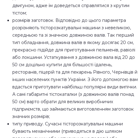
двигуном, адже їм доведеться справлятися з крутим
тістом;
розмірів заготовок. Відповідно до цього параметра
розрізняють тісторозкатувальні машини з невеликою,
середньою та зі значною довжиною валів. Так перший
тип обладнання, довжина валів в якому досягає 20 см,
прекрасно підійде для приготування пельменів, равіолі
або локшини. Устаткування з довжиною вала від 20 до
50 см доцільно купити для більшості їдалень,
ресторанів, піцерій та для пекарень Рівного, Чернівців й
інших населених пунктів України. З його допомогою вам
вдасться приготувати найбільш популярні види випічки.
А самі габаритні тістокаталки (з довжиною валів понад
50 см) варто обрати для великих виробничих
підприємств, що займаються виготовленням заготовок
значних розмірів;
типу приводу. Сучасні тісторозкатувальні машини
бувають механічними (приводяться в дію шляхом