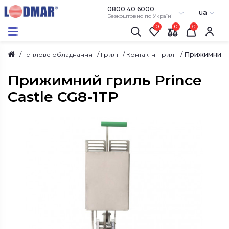
0800 40 6000
ua
Безкоштовно по Україні
0
0
Прижимний г
Теплове обладнання
Грилі
Контактні грилі
Прижимний гриль Prince
Castle CG8-1TP