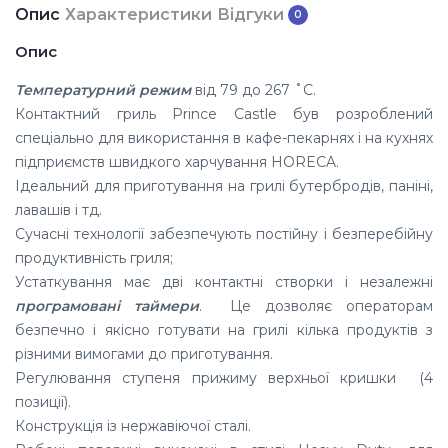
Опис
Характеристики
Відгуки
0
Опис
Температурний режим
від 79 до 267 ˚С.
Контактний гриль Prince Castle був розроблений
спеціально для використання в кафе-пекарнях і на кухнях
підприємств швидкого харчування HORECA.
Ідеальний для приготування на грилі бутербродів, паніні,
лавашів і тд.
Сучасні технології забезпечують постійну і безперебійну
продуктивність гриля;
Устаткування має дві контактні створки і незалежні
програмовані таймери
. Це дозволяє операторам
безпечно і якісно готувати на грилі кілька продуктів з
різними вимогами до приготування.
Регулювання ступеня прижиму верхньої кришки (4
позиції).
Конструкція із нержавіючої сталі.