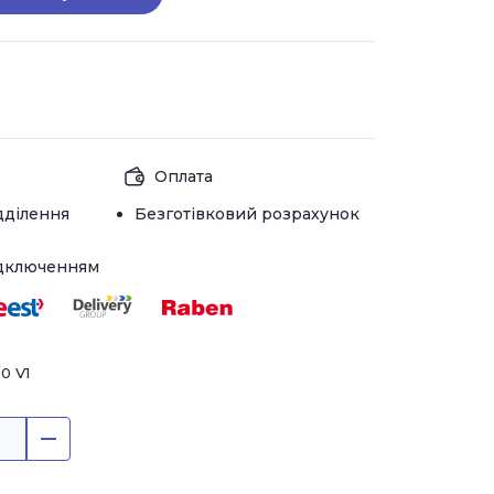
Оплата
дділення
Безготівковий розрахунок
ідключенням
0 V1