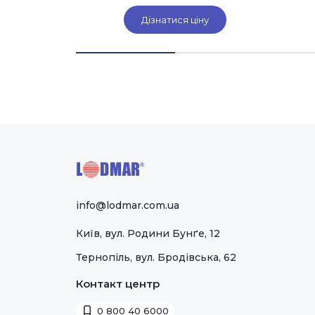
іну
Дізнатися ціну
info@lodmar.com.ua
Київ, вул. Родини Бунґе, 12
Тернопіль, вул. Бродівська, 62
Контакт центр
0 800 40 6000