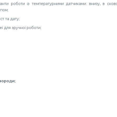
іанти роботи із температурними датчиками: внизу, в сков
упом;
т та дату;
ї для зручної роботи;
вороди;