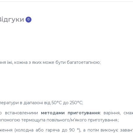
Відгуки
0
я їжі, кожна з яких може бути багатоетапною;
ератури в діапазоні від 50°C до 250°C;
ьо встановленими
методами приготування:
варіння, сма
опомогою термощупа повільного/м’якого приготування.;
ення (холодна або гаряча до 90 °), а потім виконує зава