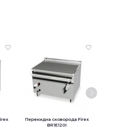
irex
Перекидна сковорода Firex
Перекидн
BR1E120I