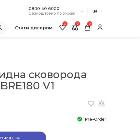
0800 40 6000
ua
Безкоштовно по Україні
0
0
Стати дилером
идна сковорода
DBRE180 V1
Pre-Order
атися ціну