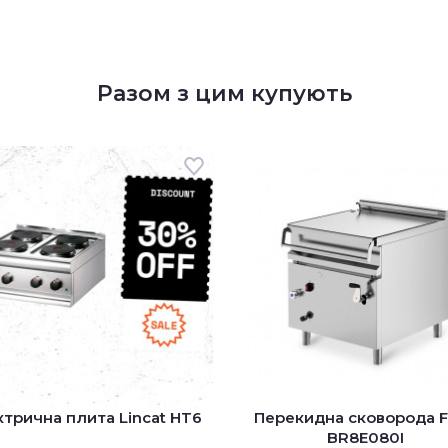
Разом з цим купують
трична плита Lincat HT6
Перекидна сковорода F
BR8E080I