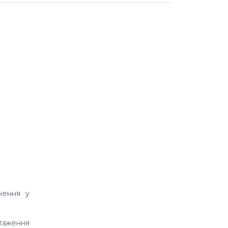
ження у
нтаження