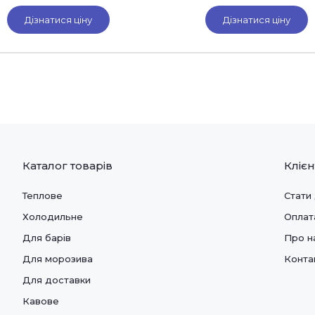
Дізнатися ціну
Дізнатися ціну
Каталог товарів
Кліє
Теплове
Стати
Холодильне
Оплат
Для барів
Про н
Для морозива
Конта
Для доставки
Кавове