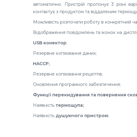
автоматично. Пристрій пропонує 3 різні вар
контактує з продуктом та віддаленим термощ
Можливість розпочати роботу в конкретний час
Відображення повідомлень та іконок на диспле
USB конектор
;
Резервне копіювання даних;
HACCP;
Резервне копіювання рецептів;
Оновлення програмного забезпечення;
Функції перекидування та повернення ско
Наявність
термощупа;
Наявність
душуючого пристрою
.