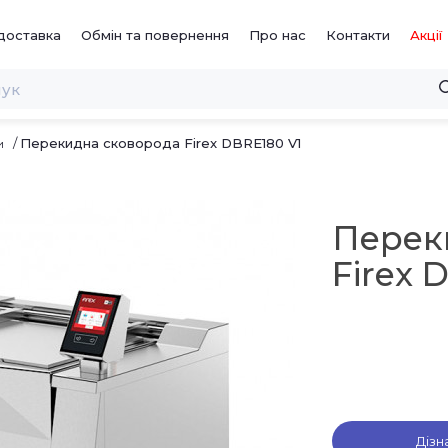
доставка
Обмін та повернення
Про нас
Контакти
Акції
Перекидна сковорода Firex DBRE180 V1
и
Перек
Firex 
Дізн