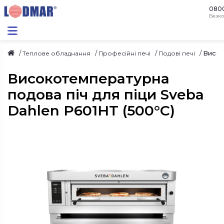
080
Безко
Висок
Теплове обладнання
Професійні печі
Подові печі
Високотемпературна
подова піч для піци Sveba
Dahlen P601HT (500°C)