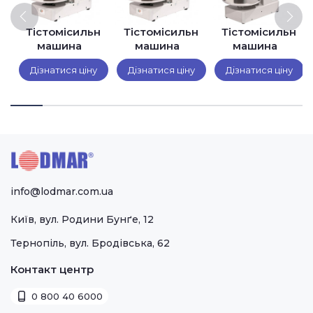
Тістомісильна
Тістомісильна
Тістомісильна
ь
машина
машина
машина
Sigma
Sigma
Sigma
Дізнатися ціну
Дізнатися ціну
Дізнатися ціну
TAURO 12
TAURO 18
TAURO 22
info@lodmar.com.ua
Київ, вул. Родини Бунґе, 12
Тернопіль, вул. Бродівська, 62
Контакт центр
0 800 40 6000