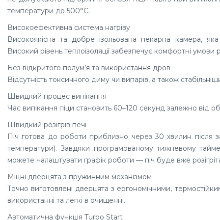
температури до 500°C.
Високоефективна система нагріву
Високоякісна та добре ізольована пекарна камера, яка
Високий рівень теплоізоляції забезпечує комфортні умови 
Без відкритого полум’я та використання дров
Відсутність токсичного диму чи випарів, а також стабільніш
Швидкий процес випікання
Час випікання піци становить 60–120 секунд залежно від об
Швидкий розігрів печі
Піч готова до роботи приблизно через 30 хвилин після з
температури). Завдяки програмованому тижневому таймер
можете налаштувати графік роботи — піч буде вже розігріт
Міцні дверцята з пружинним механізмом
Точно виготовлені дверцята з ергономічними, термостійким
використанні та легкі в очищенні.
Автоматична функція Turbo Start