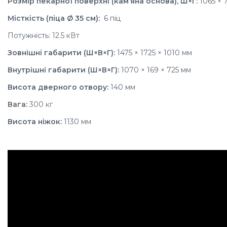
Розмір пекарної поверхні (кам’яна основа), Ш×Г:
1065
× 
Місткість (піца Ø 35 см):
6 піц
Потужність:
12.5 кВт
Зовнішні габарити (Ш×В×Г):
1475 × 1725 × 1010 мм
Внутрішні габарити (Ш×В×Г):
1070
× 169 × 725 мм
Висота дверного отвору:
140 мм
Вага:
300
кг
Висота ніжок:
1130 мм