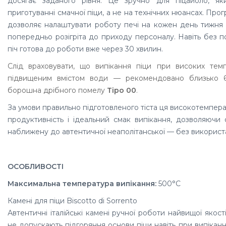
досягає заданого рівня. Це зручно для піцайоло, я
приготуванні смачної піци, а не на технічних нюансах. Пр
дозволяє налаштувати роботу печі на кожен день тижня 
попередньо розігріта до приходу персоналу. Навіть без 
піч готова до роботи вже через 30 хвилин.
Слід враховувати, що випікання піци при високих темп
підвищеним вмістом води — рекомендовано близько 6
борошна дрібного помелу
Tipo 00
.
За умови правильно підготовленого тіста ця високотемпера
продуктивність і ідеальний смак випікання, дозволяючи 
наближену до автентичної неаполітанської — без використ
ОСОБЛИВОСТІ
Максимальна температура випікання:
500°C
Камені для піци Biscotto di Sorrento
Автентичні італійські камені ручної роботи найвищої якості
не допускають підгоряння основи піци навіть при випіканн