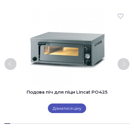
Подова піч для піци Lincat PO425
Дізнатися ціну