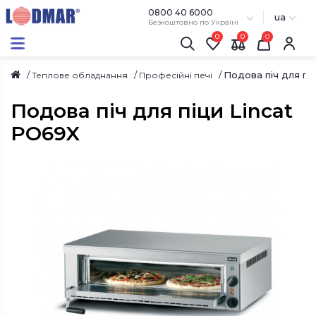
0800 40 6000
ua
Безкоштовно по Україні
0
0
Подова піч для пі
Теплове обладнання
Професійні печі
Подова піч для піци Lincat
PO69X