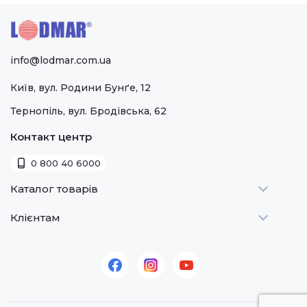
info@lodmar.com.ua
Київ, вул. Родини Бунґе, 12
Тернопіль, вул. Бродівська, 62
Контакт центр
0 800 40 6000
Каталог товарів
Клієнтам
Теплове
Холодильне
Стати дилером
Для барів
Оплата та доставка
Для морозива
Про нас
Для доставки