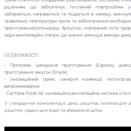
рішенням, що забезпечує постійний повітрообмін у
забирається, нагрівається та подається в камеру, виконую
правильної температури гриля та забезпечення необхідної
приготування/регенерації. Зрештою, повітряний потік при
задні вентиляційні отвори, що значно зменшує викиди диму
:
ОСОБЛИВОСТІ
• Програми: швидкісне приготування (Express), довед
приготування закусок (Snack)
• Інноваційний гриль: синергія конвекції, теплопров
випромінювання
• Система Fresh Air: інноваційна вентиляційна система з по
У стандартній комплектації: деко, решітка, лопатка для 
решітки, піддон для води та абразивна щітка