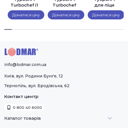
Turbochef i1
Turbochef
для піци
Sota
i3
Turbochef
Дізнатися ціну
Дізнатися ціну
Дізнатися ціну
оматів
Fire
info@lodmar.com.ua
Київ, вул. Родини Бунґе, 12
Тернопіль, вул. Бродівська, 62
Контакт центр
0 800 40 6000
Каталог товарів