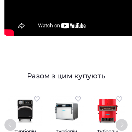
Разом з цим купують
Турбопіч
Турбопіч
Тубропіч