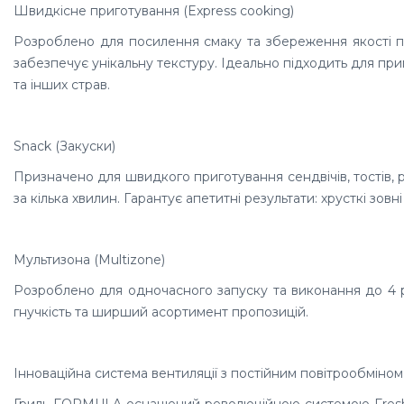
Швидкісне приготування (Express cooking)
Розроблено для посилення смаку та збереження якості п
забезпечує унікальну текстуру. Ідеально підходить для приг
та інших страв.
Snack (Закуски)
Призначено для швидкого приготування сендвічів, тостів, р
за кілька хвилин. Гарантує апетитні результати: хрусткі зовні
Мультизона (Multizone)
Розроблено для одночасного запуску та виконання до 4 р
гнучкість та ширший асортимент пропозицій.
Інноваційна система вентиляції з постійним повітрообміном
Гриль FORMULA оснащений революційною системою Fresh 