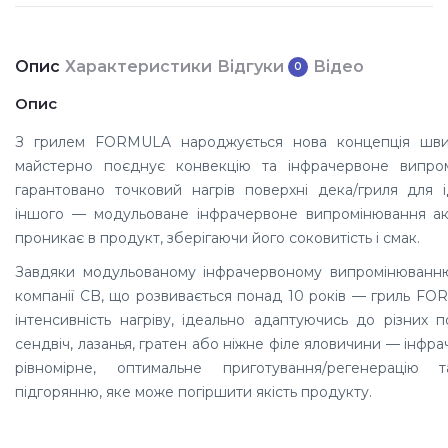
Опис
Характеристики
Відгуки
Відео
0
Опис
З грилем FORMULA народжується нова концепція швид
майстерно поєднує конвекцію та інфрачервоне випром
гарантовано точковий нагрів поверхні дека/гриля для і
іншого — модульоване інфрачервоне випромінювання акт
проникає в продукт, зберігаючи його соковитість і смак.
Завдяки модульованому інфрачервоному випромінюванню 
компанії CB, що розвивається понад 10 років — гриль F
інтенсивність нагріву, ідеально адаптуючись до різних 
сендвіч, лазанья, гратен або ніжне філе яловичини — інфр
рівномірне, оптимальне приготування/регенерацію 
підгорянню, яке може погіршити якість продукту.