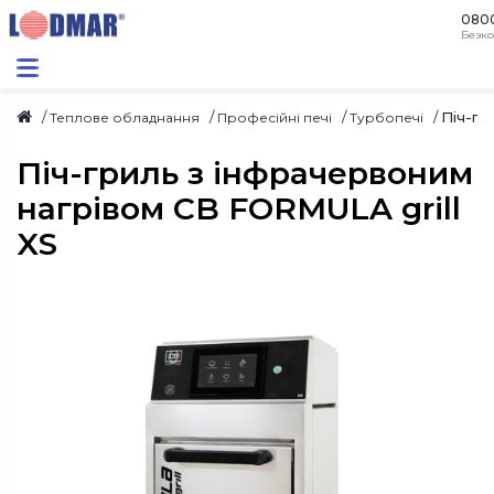
080
Безко
Піч-гр
Теплове обладнання
Професійні печі
Турбопечі
Піч-гриль з інфрачервоним
нагрівом CB FORMULA grill
XS