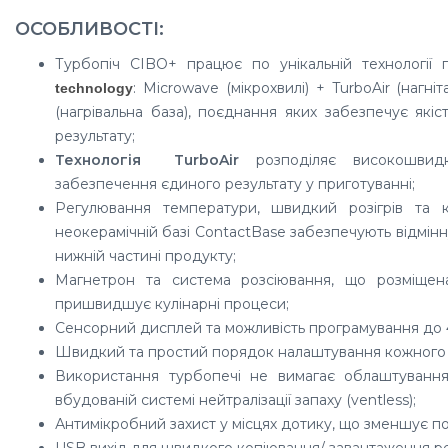
ОСОБЛИВОСТІ:
Турбопіч CIBO+ працює по унікальній технології
: Microwave (мікрохвилі) + TurboAir (нагні
technology
(нагрівальна база), поєднання яких забезпечує якіст
результату;
Технологія TurboAir
розподіляє високошвидк
забезпечення єдиного результату у приготуванні;
Регулювання температури, швидкий розігрів та 
неокерамічній базі ContactBase забезпечують відмінн
нижній частині продукту;
Магнетрон та система розсіювання, що розміщен
пришвидшує кулінарні процеси;
Сенсорний дисплей та можливість програмування до 
Швидкий та простий порядок налаштування кожного 
Використання турбопечі не вимагає облаштування
вбудованій системі нейтралізації запаху (ventless);
Антимікробний захист у місцях дотику, що зменшує по
USB вихід для швидкого копіювання/ завантаження ре