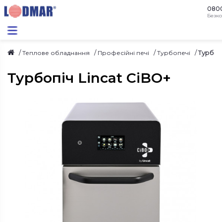
080
Безко
Турбоп
Теплове обладнання
Професійні печі
Турбопечі
Турбопіч Lincat CiBO+