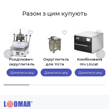
Разом з цим купують
Розділювач-
Округлитель
Комбінована
ним
округлитель
для тіста
піч Lincat
для тіста
Sigma
CiBO
Дізнатися ціну
Дізнатися ціну
Дізнатися ціну
Sigma DR 11
SFERA