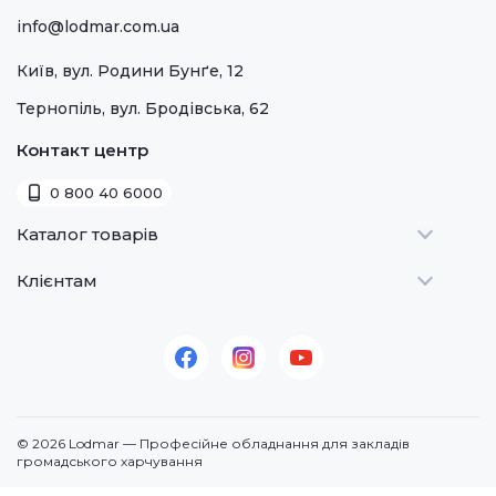
info@lodmar.com.ua
Київ, вул. Родини Бунґе, 12
Тернопіль, вул. Бродівська, 62
Контакт центр
0 800 40 6000
Каталог товарів
Клієнтам
Теплове
Холодильне
Стати дилером
Для барів
Оплата та доставка
Для морозива
Про нас
Для доставки
Контакти
© 2026 Lodmar — Професійне обладнання для закладів
Кавове
громадського харчування
Посудомийні машини