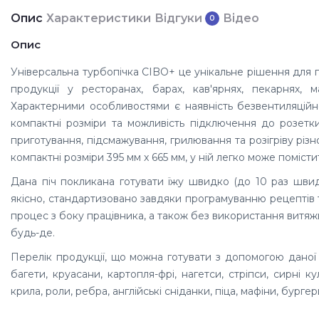
Опис
Характеристики
Відгуки
Відео
0
Опис
Універсальна турбопічка CIBO+ це унікальне рішення для
продукції у ресторанах, барах, кав'ярнях, пекарнях, м
Характерними особливостями є наявність безвентиляційної
компактні розміри та можливість підключення до розетк
приготування, підсмажування, грилювання та розігріву різн
компактні розміри 395 мм x 665 мм, у ній легко може поміст
Дана піч покликана готувати їжу швидко (до 10 раз швидш
якісно, стандартизовано завдяки програмуванню рецептів 
процес з боку працівника, а також без використання витяжк
будь-де.
Перелік продукції, що можна готувати з допомогою даної піч
багети, круасани, картопля-фрі, нагетси, стріпси, сирні ку
крила, роли, ребра, англійські сніданки, піца, мафіни, бургери