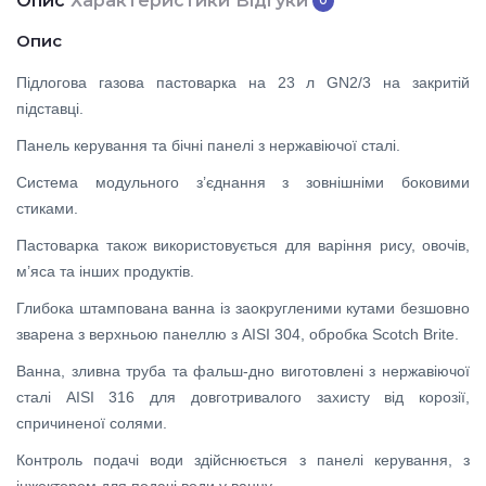
Опис
Характеристики
Відгуки
0
Опис
Підлогова газова пастоварка на 23 л GN2/3 на закритій
підставці.
Панель керування та бічні панелі з нержавіючої сталі.
Система модульного з’єднання з зовнішніми боковими
стиками.
Пастоварка також використовується для варіння рису, овочів,
м’яса та інших продуктів.
Глибока штампована ванна із заокругленими кутами безшовно
зварена з верхньою панеллю з AISI 304, обробка Scotch Brite.
Ванна, зливна труба та фальш-дно виготовлені з нержавіючої
сталі AISI 316 для довготривалого захисту від корозії,
спричиненої солями.
Контроль подачі води здійснюється з панелі керування, з
інжектором для подачі води у ванну.