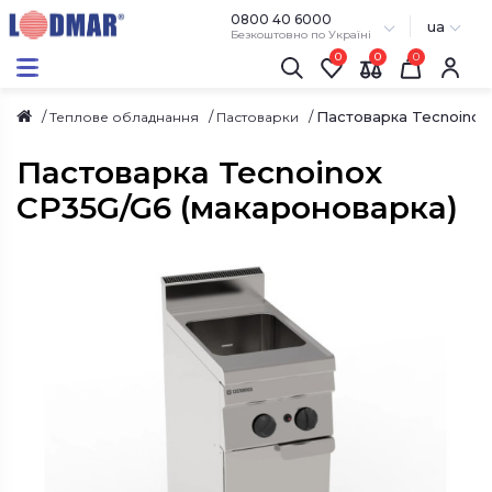
0800 40 6000
ua
Безкоштовно по Україні
0
0
Пастоварка Tecnoinox
Теплове обладнання
Пастоварки
Пастоварка Tecnoinox
CP35G/G6 (макароноварка)