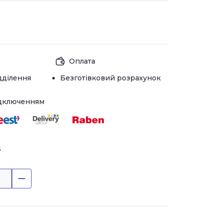
Оплата
дділення
Безготівковий розрахунок
ідключенням
5