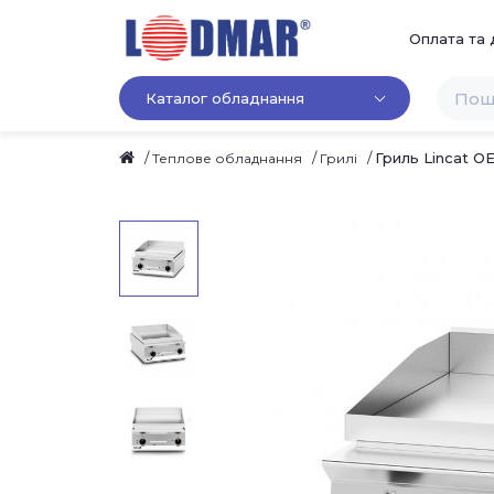
Оплата та 
Каталог обладнання
Гриль Lincat O
Теплове обладнання
Грилі