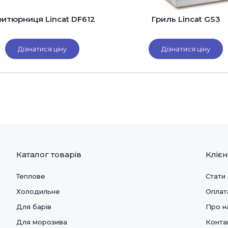
итюрниця Lincat DF612
Гриль Lincat GS3
Дізнатися ціну
Дізнатися ціну
Каталог товарів
Кліє
Теплове
Стати
Холодильне
Оплат
Для барів
Про н
Для морозива
Конта