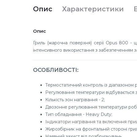
Опис
Характеристики
Опис
Гриль (жарочна поверхня) серії Opus 800 - 
інтенсивного використання з забезпеченням з
ОСОБЛИВОСТІ:
Термостатичний контроль із діапазоном 
Регулювання температури відбувається 
Кількість зон нагрівання - 2;
Двозонне регулювання температури робо
Тип обладнання - Heavy Duty;
Індикатори нагрівання та включення при
Жирозбірник на фронтальній стороні грил
Наявний захист від розбризкувань.