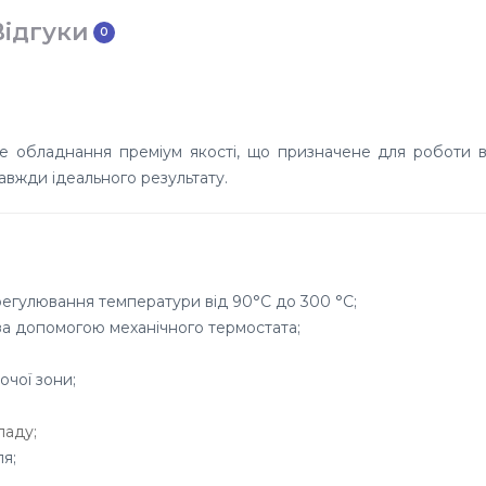
Відгуки
0
це обладнання преміум якості, що призначене для роботи 
авжди ідеального результату.
регулювання температури від 90°C до 300 °C;
за допомогою механічного термостата;
чої зони;
ладу;
я;