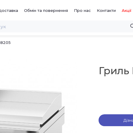
доставка
Обмін та повернення
Про нас
Контакти
Акції
E8205
Гриль 
Дізн