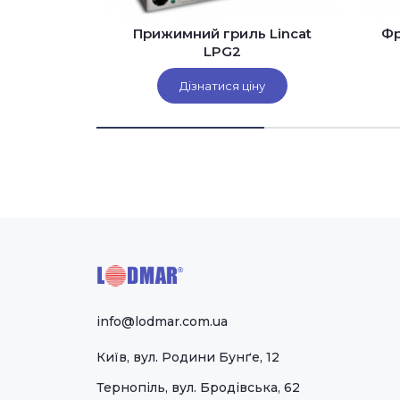
Tecnoinox
Прижимний гриль Lincat
Фр
/0
LPG2
іну
Дізнатися ціну
info@lodmar.com.ua
Київ, вул. Родини Бунґе, 12
Тернопіль, вул. Бродівська, 62