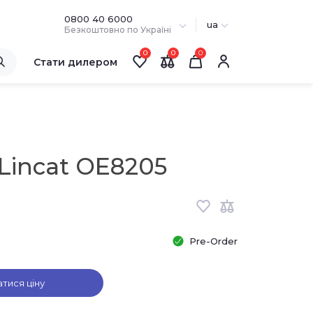
0800 40 6000
ua
Безкоштовно по Україні
0
0
Стати дилером
Lincat OE8205
Pre-Order
атися ціну