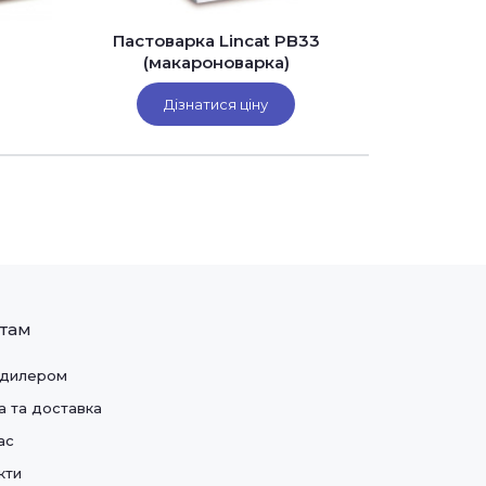
Пастоварка Lincat PB33
Вертикал
(макароноварка)
тостер Aj
Дізнатися ціну
Ді
нтам
 дилером
а та доставка
ас
кти