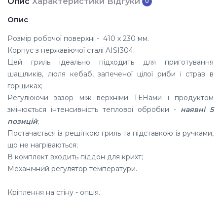
Опис
Характеристики
Відгуки
0
Опис
Розмір робочої поверхні - 410 х 230 мм.
Корпус з нержавіючої сталі AISI304.
Цей гриль ідеально підходить для приготування
шашликів, люля кебаб, запеченої цілої риби і страв в
горщиках;
Регулюючи зазор між верхніми ТЕНами і продуктом
змінюється інтенсивність теплової обробки -
наявні 5
позицій
;
Постачається із решіткою гриль та підставкою із ручками,
що не нагріваються;
В комплект входить піддон для крихт;
Механічний регулятор температури.
Кріплення на стіну - опція.