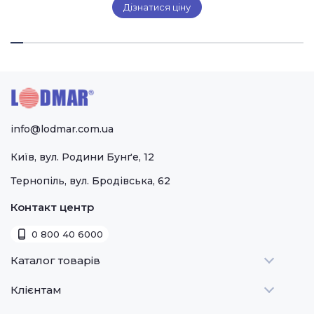
Дізнатися ціну
info@lodmar.com.ua
Київ, вул. Родини Бунґе, 12
Тернопіль, вул. Бродівська, 62
Контакт центр
0 800 40 6000
Каталог товарів
Клієнтам
Теплове
Холодильне