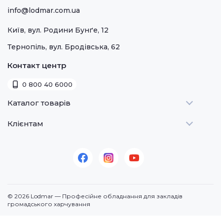
info@lodmar.com.ua
Київ, вул. Родини Бунґе, 12
Тернопіль, вул. Бродівська, 62
Контакт центр
0 800 40 6000
Каталог товарів
Клієнтам
Теплове
Холодильне
Стати дилером
Для барів
Оплата та доставка
Для морозива
Про нас
Для доставки
Контакти
© 2026 Lodmar — Професійне обладнання для закладів
Кавове
громадського харчування
Посудомийні машини