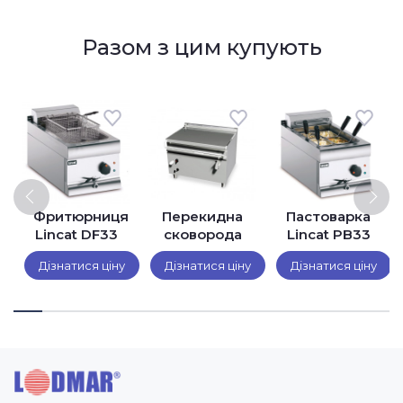
Разом з цим купують
ч
Фритюрниця
Перекидна
Пастоварка
Lincat DF33
сковорода
Lincat PB33
Firex
(макароноварка
Дізнатися ціну
Дізнатися ціну
Дізнатися ціну
BR1E120I