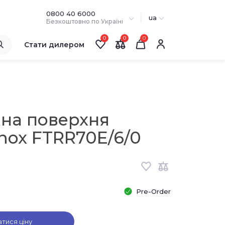
0800 40 6000
ua
Безкоштовно по Україні
0
0
Стати дилером
на поверхня
nox FTRR70E/6/0
Pre-Order
атися ціну