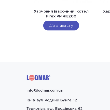
очний)
Харчовий (варочний) котел
Хар
нальний
Firex PMRIE200
E030CP V1
(
функцією
іну
Дізнатися ціну
ня та
лендером)
info@lodmar.com.ua
Київ, вул. Родини Бунґе, 12
Тернопіль, вул. Бродівська, 62