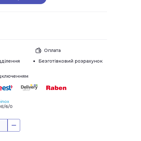
Оплата
дділення
Безготівковий розрахунок
ідключенням
inox
E/6/0