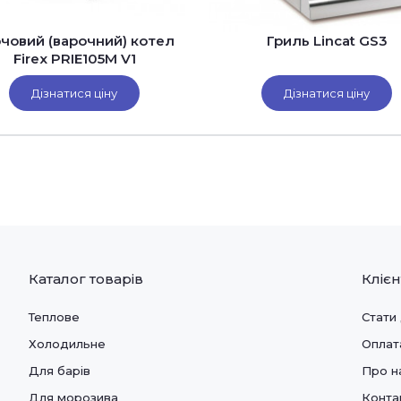
човий (варочний) котел
Гриль Lincat GS3
Firex PRIE105M V1
перекидний з функцією
перемішування)
Дізнатися ціну
Дізнатися ціну
Каталог товарів
Кліє
Теплове
Стати
Холодильне
Оплат
Для барів
Про н
Для морозива
Конта