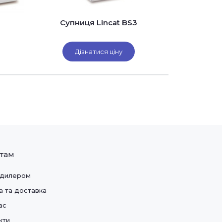
Супниця Lincat BS3
Вбудов
FriFri SD2
Дізнатися ціну
Ді
нтам
 дилером
а та доставка
ас
кти