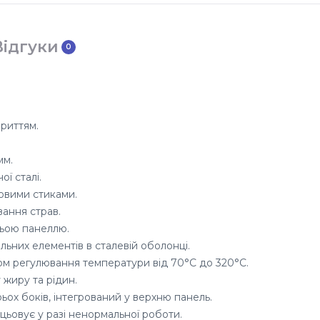
Відгуки
0
риттям.
мм.
ї сталі.
овими стиками.
ання страв.
ньою панеллю.
льних елементів в сталевій оболонці.
ом регулювання температури від 70°C до 320°C.
жиру та рідин.
ьох боків, інтегрований у верхню панель.
ьовує у разі ненормальної роботи.