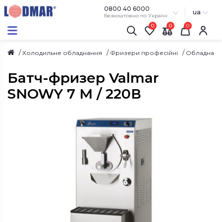
0800 40 6000
ua
Безкоштовно по Україні
0
0
Холодильне обладнання
Фризери професійні
Обладнанн
Батч-фризер Valmar
SNOWY 7 M / 220В