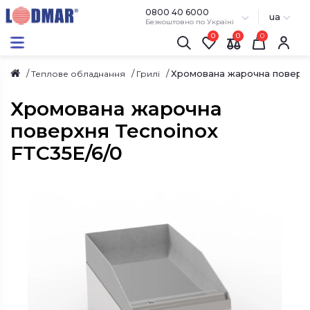
0800 40 6000
ua
Безкоштовно по Україні
0
0
Хромована жарочна поверхн
Теплове обладнання
Грилі
Хромована жарочна
поверхня Tecnoinox
FTC35E/6/0