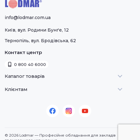
info@lodmar.com.ua
Київ, вул. Родини Бунґе, 12
Тернопіль, вул. Бродівська, 62
Контакт центр
0 800 40 6000
Каталог товарів
Клієнтам
Теплове
Холодильне
Стати дилером
Для барів
Оплата та доставка
Для морозива
Про нас
Для доставки
Контакти
© 2026 Lodmar — Професійне обладнання для закладів
Кавове