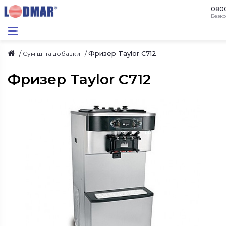
080
Безко
Фризер Taylor C712
Суміші та добавки
Фризер Taylor C712