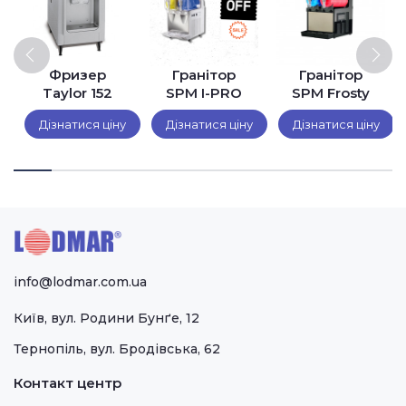
Фризер
Гранітор
Гранітор
Taylor 152
SPM I-PRO
SPM Frosty
ням
IP2 M
Dream FD 2
Дізнатися ціну
Дізнатися ціну
Дізнатися ціну
info@lodmar.com.ua
Київ, вул. Родини Бунґе, 12
Тернопіль, вул. Бродівська, 62
Контакт центр