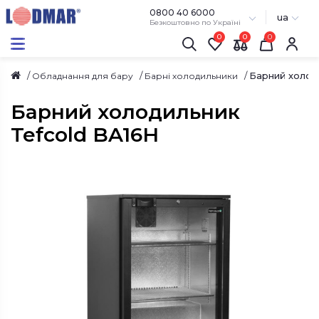
0800 40 6000
ua
Безкоштовно по Україні
0
0
Барний холод
Обладнання для бару
Барні холодильники
Барний холодильник
Tefcold BA16H