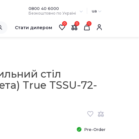
0800 40 6000
ua
Безкоштовно по Україні
0
0
Стати дилером
ильний стіл
ета) True TSSU-72-
Pre-Order