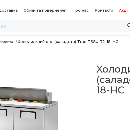
доставка
Обмін та повернення
Про нас
Контакти
Акції
Холодильний стіл (саладета) True TSSU-72-18-HC
ладетта
Холод
(салад
18-HC