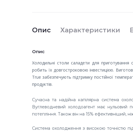
Опис
Характеристики
Опис
Холодильні столи саладети для приготування са
робить їх довгостроковою інвестицією. Виготовл
True забезпечують підтримку постійної темпера
продуктів.
Сучасна та надійна капілярна система охо
Вуглеводневий холодоагент має нульовий п
потепління. Також він на 15% ефективніший, ні
Система охолодження з високою точністю підт