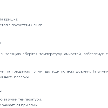
та кришка;
ї сталі з покриттям GalFan
.
.
з ізоляцією зберігає температуру ємностей, забезпечує св
 та товщиною 13 мм, що йде по всій довжині. Гігієнічни
міцність поверхні.
і.
 та зміни температури.
 знімається при заміні.