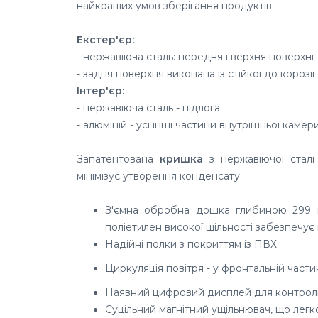
найкращих умов зберігання продуктів.
Екстер'єр:
- нержавіюча сталь: передня і верхня
поверхні 
- задня поверхня виконана із с
тійкої до корозі
Інтер'єр:
- нержавіюча сталь - підлога;
- алюміній - усі інші частини внутрішньої камери
Запатентована
кришка
з нержавіючої сталі 
мінімізує утворення конденсату.
З'ємна обробна дошка глибиною 299 мм
поліетилен високої щільності забезпечує 
Надійні полки з покриттям із ПВХ.
Циркуляція повітря - у фронтальній частин
Наявний цифровий дисплей для контролю
Суцільний магнітний ущільнювач, що легко