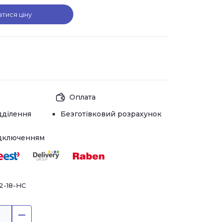
атися ціну
Оплата
дділення
Безготівковий розрахунок
ідключенням
2-18-HC