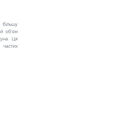
 більшу
й об’єм
гуна. Ця
 частих