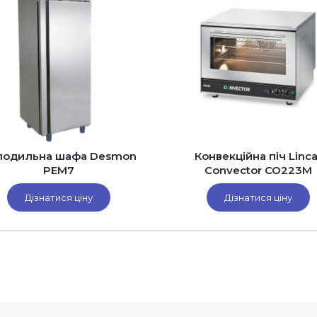
лодильна шафа Desmon
Конвекційна піч Linca
PEM7
Convector CO223M
Дізнатися ціну
Дізнатися ціну