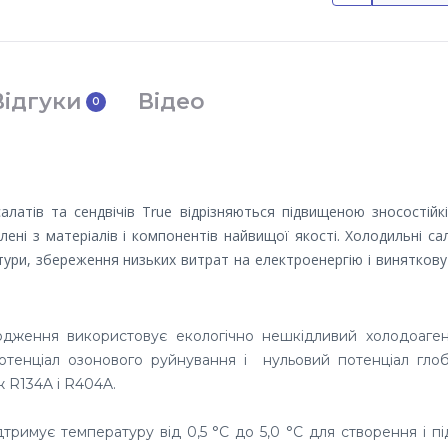
Відгуки
Відео
0
латів та сендвічів True відрізняються підвищеною зносостійк
ені з матеріалів і компонентів найвищої якості. Холодильні са
тури, збереження низьких витрат на електроенергію і виняткову
лодження використовує екологічно нешкідливий холодоаген
отенціал озонового руйнування і нульовий потенціал глоб
ж R134A і R404A.
римує температуру від 0,5 °C до 5,0 °C для створення і п