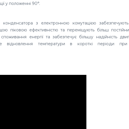
ції у положенні 90
°.
а конденсатора з електронною комутацією забезпечують
щою піковою ефективністю та переміщують більш постійни
споживання енергії та забезпечує більшу надійність дви
дке відновлення
температури в короткі періоди при