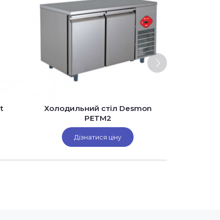
t
Холодильний стіл Desmon
Парокон
PETM2
Дізнатися ціну
Ді