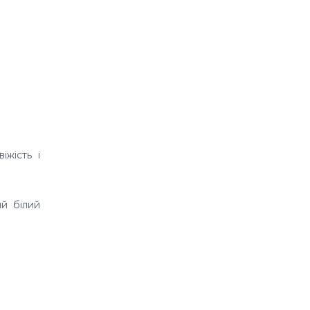
іжість і
й білий