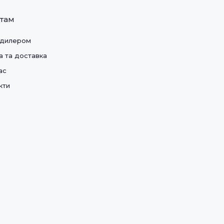
нтам
 дилером
а та доставка
ас
кти