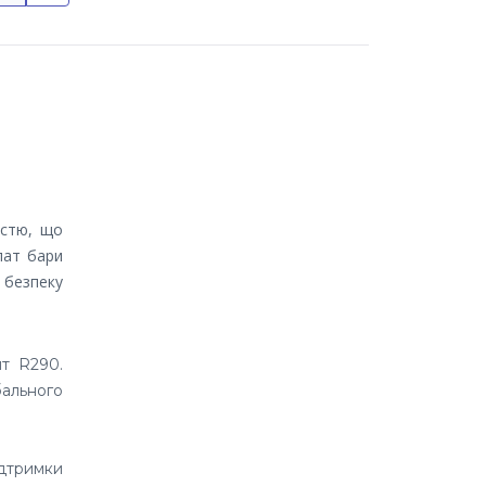
істю, що
лат бари
 безпеку
т R290.
ального
ідтримки