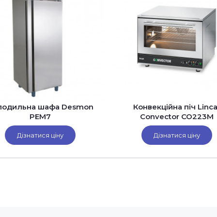
лодильна шафа Desmon
Конвекційна піч Linca
PEM7
Convector CO223M
Дізнатися ціну
Дізнатися ціну