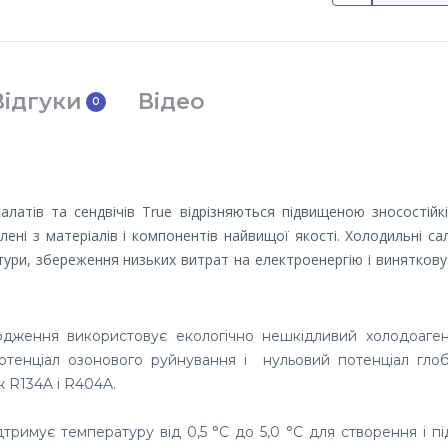
Відгуки
Відео
0
латів та сендвічів True відрізняються підвищеною зносостійк
ені з матеріалів і компонентів найвищої якості. Холодильні са
тури, збереження низьких витрат на електроенергію і виняткову
лодження використовує екологічно нешкідливий холодоаген
отенціал озонового руйнування і нульовий потенціал глоб
ж R134A і R404A.
римує температуру від 0,5 °C до 5,0 °C для створення і п