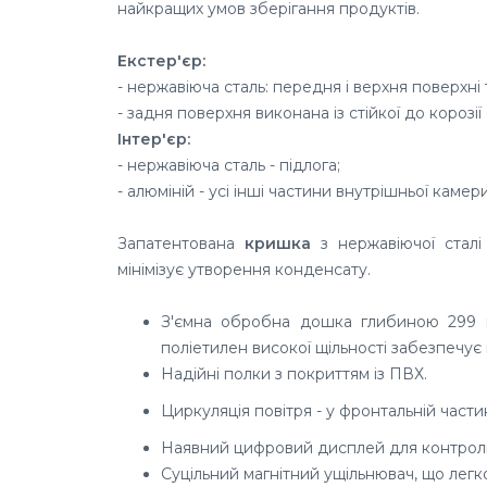
найкращих умов зберігання продуктів.
Екстер'єр:
- нержавіюча сталь: передня і верхня
поверхні 
- задня поверхня виконана із с
тійкої до корозі
Інтер'єр:
- нержавіюча сталь - підлога;
- алюміній - усі інші частини внутрішньої камери
Запатентована
кришка
з нержавіючої сталі 
мінімізує утворення конденсату.
З'ємна обробна дошка глибиною 299 мм
поліетилен високої щільності забезпечує 
Надійні полки з покриттям із ПВХ.
Циркуляція повітря - у фронтальній частин
Наявний цифровий дисплей для контролю
Суцільний магнітний ущільнювач, що легко