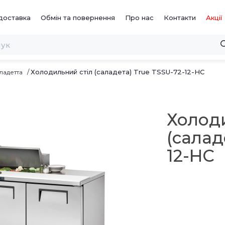
доставка
Обмін та повернення
Про нас
Контакти
Акції
Холодильний стіл (саладета) True TSSU-72-12-HC
ладетта
Холод
(салад
12-HC