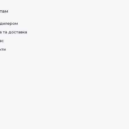
нтам
 дилером
а та доставка
ас
кти