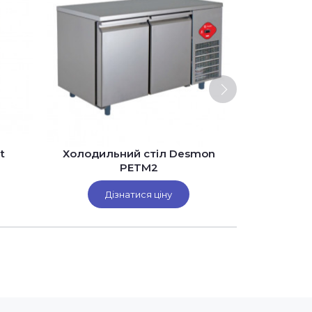
t
Холодильний стіл Desmon
Парокон
PETM2
Дізнатися ціну
Ді