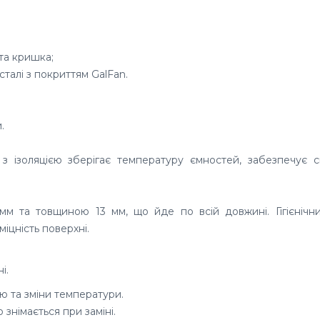
та кришка;
ї сталі з покриттям GalFan
.
.
з ізоляцією зберігає температуру ємностей, забезпечує св
 та товщиною 13 мм, що йде по всій довжині. Гігієнічни
міцність поверхні.
і.
 та зміни температури.
 знімається при заміні.