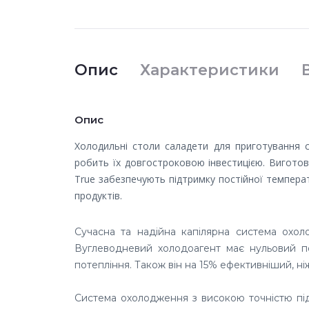
Опис
Характеристики
Опис
Холодильні столи саладети для приготування са
робить їх довгостроковою інвестицією. Виготовл
True забезпечують підтримку постійної темпера
продуктів.
Сучасна та надійна капілярна система охо
Вуглеводневий холодоагент має нульовий п
потепління. Також він на 15% ефективніший, ні
Система охолодження з високою точністю підт