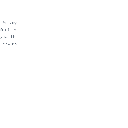
 більшу
й об’єм
гуна. Ця
 частих