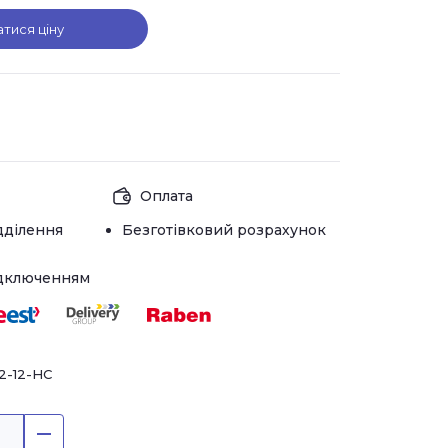
атися ціну
Оплата
дділення
Безготівковий розрахунок
ідключенням
2-12-HC