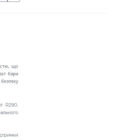
істю, що
лат бари
 безпеку
т R290.
ального
ідтримки