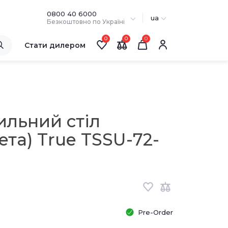
0800 40 6000
ua
Безкоштовно по Україні
0
0
Стати дилером
ильний стіл
ета) True TSSU-72-
Pre-Order