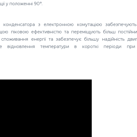
ції у положенні 90
°.
а конденсатора з електронною комутацією забезпечують
щою піковою ефективністю та переміщують більш постійни
споживання енергії та забезпечує більшу надійність дви
дке відновлення
температури в короткі періоди при