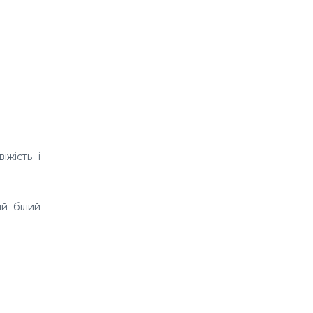
іжість і
й білий