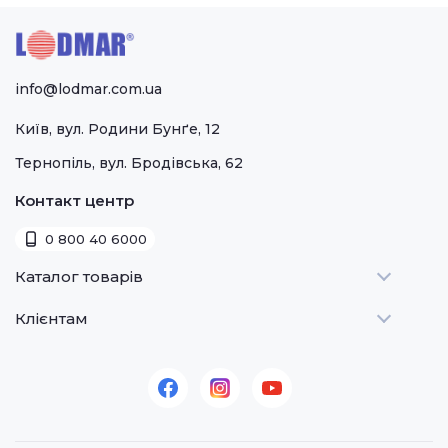
info@lodmar.com.ua
Київ, вул. Родини Бунґе, 12
Тернопіль, вул. Бродівська, 62
Контакт центр
0 800 40 6000
Каталог товарів
Клієнтам
Теплове
Холодильне
Стати дилером
Для барів
Оплата та доставка
Для морозива
Про нас
Для доставки