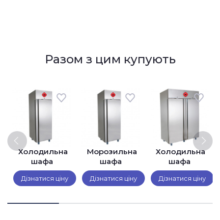
Разом з цим купують
й
Холодильна
Морозильна
Холодильна
шафа
шафа
шафа
аною
Desmon
Desmon
Desmon
Дізнатися ціну
Дізнатися ціну
Дізнатися ціну
PEM7
PEB7
PEM14