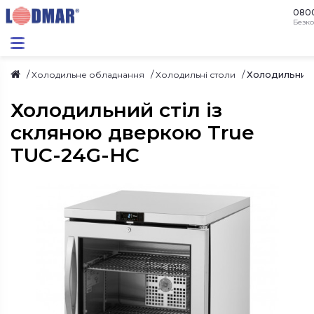
080
Безко
Холодильний 
Холодильне обладнання
Холодильні столи
Холодильний стіл із
скляною дверкою True
TUC-24G-HC