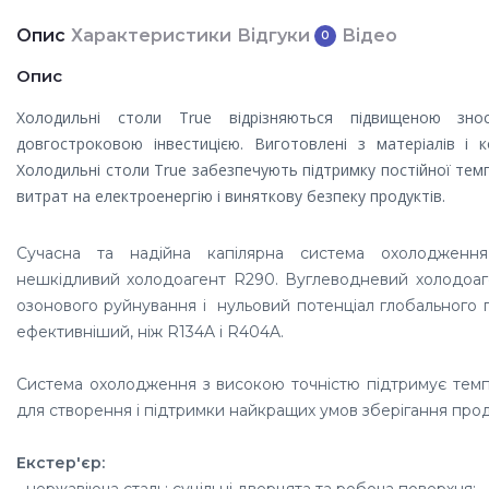
Опис
Характеристики
Відгуки
Відео
0
Опис
Холодильні столи True відрізняються підвищеною зно
довгостроковою інвестицією. Виготовлені з матеріалів і к
Холодильні столи True забезпечують підтримку постійної тем
витрат на електроенергію і виняткову безпеку продуктів.
Сучасна та надійна капілярна система охолодження
нешкідливий холодоагент R290. Вуглеводневий холодоаг
озонового руйнування і нульовий потенціал глобального п
ефективніший, ніж R134A і R404A.
Система охолодження з високою точністю підтримує темпе
для створення і підтримки найкращих умов зберігання прод
Екстер'єр:
- нержавіюча сталь: с
уцільні дверцята та робоча поверхня;