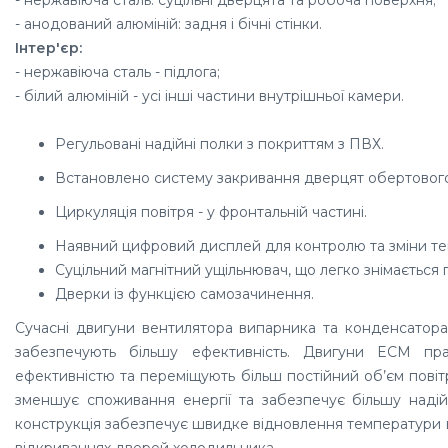
- анодований алюміній:
задня і бічні стінки.
Інтер'єр:
- нержавіюча сталь - підлога;
- білий алюміній - усі інші частини внутрішньої камери.
Регульовані надійні полки з покриттям з ПВХ.
Встановлено систему закривання дверцят обертового
Циркуляція повітря - у фронтальній частині.
Наявний цифровий дисплей для контролю та зміни те
Суцільний магнітний ущільнювач, що легко знімається п
Дверки із функцією самозачинення.
Сучасні двигуни вентилятора випарника та конденсатор
забезпечують більшу ефективність. Двигуни ECM пр
ефективністю та переміщують більш постійний об’єм повіт
зменшує споживання енергії та забезпечує більшу надійн
конструкція забезпечує швидке відновлення
температури в
відкриваннях дверей холодильника.