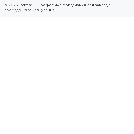
Контакти
© 2026 Lodmar — Професійне обладнання для закладів
Кавове
громадського харчування
Посудомийні машини
Додаткове
По призначенню
Продукція (суміші)
Електромеханічне
Запчастини для обладнання