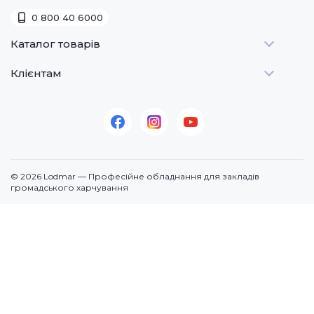
0 800 40 6000
Каталог товарів
Клієнтам
Теплове
Холодильне
Стати дилером
Для барів
Оплата та доставка
Для морозива
Про нас
Для доставки
Контакти
© 2026 Lodmar — Професійне обладнання для закладів
Кавове
громадського харчування
Посудомийні машини
Додаткове
По призначенню
Продукція (суміші)
Електромеханічне
Запчастини для обладнання