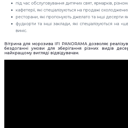
під час обслуговування дитячих свят, ярмарків, різном
кафетерії, які спеціалізуються на продажі охолоджених
ресторани, які пропонують джелато та інші десерти як
фудкорти та інші заклади, які спеціалізуються на «ш
виніс.
Вітрина для морозива IFI PANORAMA дозволяє реалізува
бездоганні умови для зберігання різних видів десер
найкращому вигляді відвідувачам.