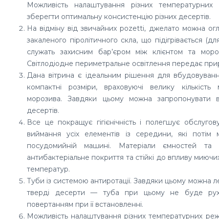
Можливість налаштування різних температурних
зберегти оптимальну консистенцію різних десертів.
На відміну від звичайних pozetti, джелато можна ог
закаленого піролітичного скла, що підігрівається (дл
служать захисним бар’єром між клієнтом та мороз
Світлодіодне периметральне освітлення передає при
Дана вітрина є ідеальним рішення для вбудовуванн
компактні розміри, враховуючі велику кількість 
морозива. Завдяки цьому можна запропонувати в
десертів.
Все це покращує гігієнічність і полегшує обслугову
виймання усіх елементів із середини, які поті
посудомийній машині. Матеріали ємностей та 
антибактеріальне покриття та стійкі до впливу миючих
температур.
Туби із системою антиротації. Завдяки цьому можна лег
тверді десерти — туба при цьому не буде рухат
повертанням при її встановленні.
Можливість налаштування різних температурних режи