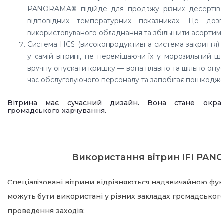
PANORAMA® підійде для продажу різних десертів, 
відповідних температурних показниках. Це дозв
використовуваного обладнання та збільшити асортиме
Система HCS (високопродуктивна система закриття) 
у самій вітрині, не переміщаючи їх у морозильний 
вручну опускати кришку — вона плавно та щільно опу
час обслуговуючого персоналу та запобігає пошкод
Вітрина має сучасний дизайн. Вона стане окра
громадського харчування.
Використання вітрин IFI PA
Спеціалізовані вітрини відрізняються надзвичайною фу
можуть бути використані у різних закладах громадського
проведення заходів: