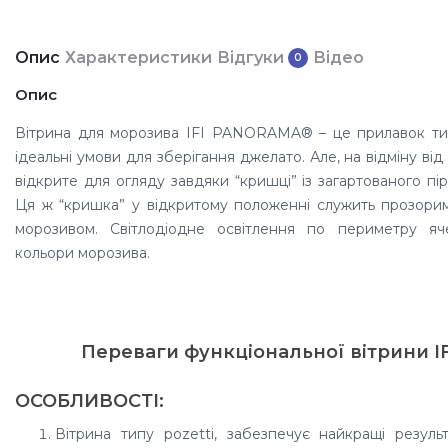
Опис
Характеристики
Відгуки
Відео
0
Опис
Вітрина для морозива IFI PANORAMA® – це прилавок тип
ідеальні умови для зберігання джелато. Але, на відміну від
відкрите для огляду завдяки “кришці” із загартованого піро
Ця ж “кришка” у відкритому положенні служить прозори
морозивом. Світлодіодне освітлення по периметру яч
кольори морозива.
Переваги функціональної вітрини 
ОСОБЛИВОСТІ:
Вітрина типу pozetti, забезпечує найкращі резул