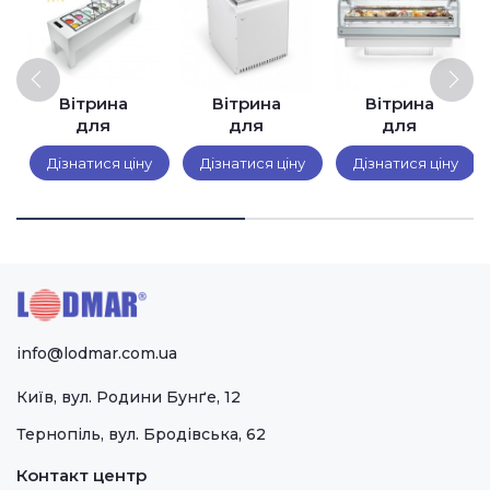
Вітрина
Вітрина
Вітрина
для
для
для
морозива
морозива
морозива
Дізнатися ціну
Дізнатися ціну
Дізнатися ціну
IFI
IFI Bit
IFI CLOUD
®
BELLEVUE
Panorama®
info@lodmar.com.ua
Київ, вул. Родини Бунґе, 12
Тернопіль, вул. Бродівська, 62
Контакт центр