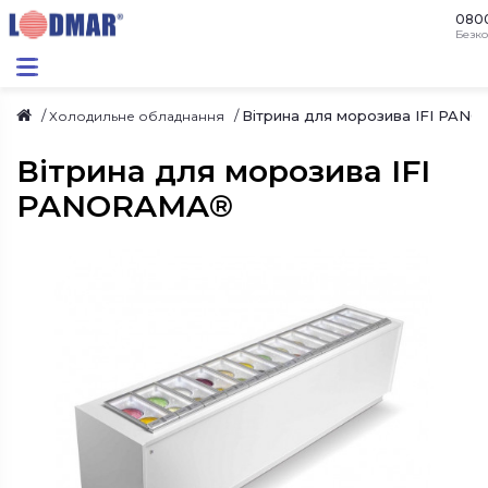
080
Безко
Вітрина для морозива IFI PAN
Холодильне обладнання
Вітрина для морозива IFI
PANORAMA®