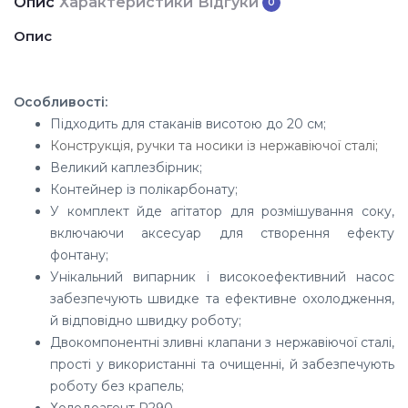
Опис
Характеристики
Відгуки
0
Опис
Особливості:
Підходить для стаканів висотою до 20 см;
Конструкція, ручки та носики із нержавіючої сталі;
Великий каплезбірник;
Контейнер із полікарбонату;
У комплект йде агітатор для розмішування соку,
включаючи аксесуар для створення ефекту
фонтану;
Унікальний випарник і високоефективний насос
забезпечують швидке та ефективне охолодження,
й відповідно швидку роботу;
Двокомпонентні зливні клапани з нержавіючої сталі,
прості у використанні та очищенні, й забезпечують
роботу без крапель;
Холодоагент R290.