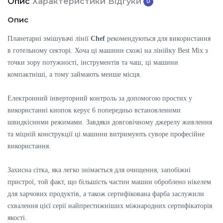
Опис
Характеристики
Відгуки
0
Опис
Планетарні змішувачі лінії
Chef
рекомендуються для використання
в готельному секторі. Хоча ці машини схожі на лінійку Best Mix з
точки зору потужності, інструментів та чаш, ці машини
компактніші, а тому займають менше місця.
Електронний інверторний контроль за допомогою простих у
використанні кнопок керує 6 попередньо встановленими
швидкісними режимами. Завдяки довговічному джерелу живлення
та міцній конструкції ці машини витримують суворе професійне
використання.
Захисна сітка, яка легко знімається для очищення, запобіжні
пристрої, той факт, що більшість частин машин оброблено нікелем
для харчових продуктів, а також сертифікована фарба заслужили
схвалення цієї серії найпрестижніших міжнародних сертифікаторів
якості.