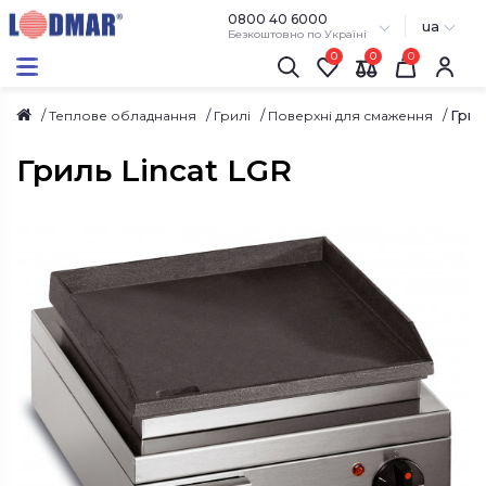
0800 40 6000
ua
Безкоштовно по Україні
0
0
Грил
Теплове обладнання
Грилі
Поверхні для смаження
Гриль Lincat LGR