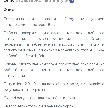
Опис
Характеристики
Відгуки
0
Опис
Електрична варильна поверхня з 4 круглими чавунними
конфорками (діаметром 18 см).
Робоча поверхня, виготовлена методом глибокого
витягування, з округленими кутами для запобігання
переливам та забезпечення високого рівня гігієни й
легкого очищення. Виконана з нержавіючої сталі AISI 304
з обробкою Scotch Brite.
Чавунні електричні конфорки герметично закріплені на
робочій поверхні, виготовленій методом глибокого
витягування.
Потужність 2,0 кВт для кожної конфорки, з можливістю
регулювання на 6 рівнів.
Окремі регулятори для кожної конфорки.
Світлові індикатори вмикання конфорок.