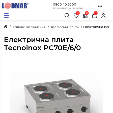
0800 40 6000
ua
Безкоштовно по Україні
0
0
Електрична плит
Теплове обладнання
Професійні плити
Електрична плита
Tecnoinox PC70E/6/0