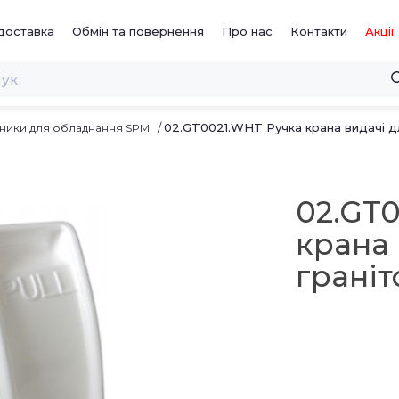
доставка
Обмін та повернення
Про нас
Контакти
Акції
02.GT0021.WHT Ручка крана видачі д
ідники для обладнання SPM
02.GT
крана 
грані