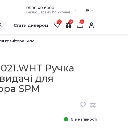
0800 40 6000
ua
Безкоштовно по Україні
0
0
Стати дилером
ля гранітора SPM
0021.WHT Ручка
видачі для
тора SPM
Є в наявності