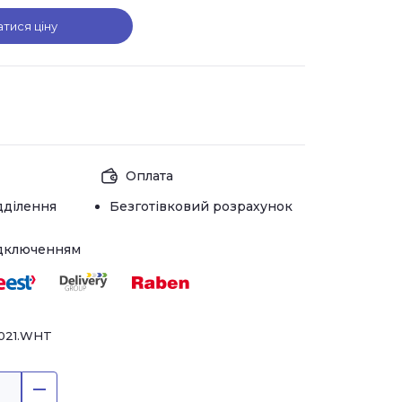
атися ціну
Оплата
дділення
Безготівковий розрахунок
ідключенням
021.WHT