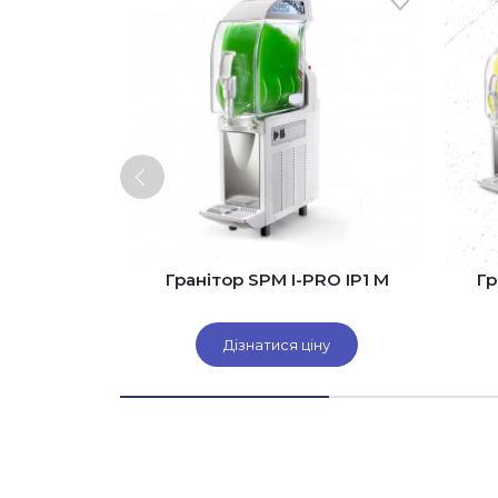
одяним
Гранітор SPM I-PRO IP1 M
Гр
 IP3 M (I-
іну
Дізнатися ціну