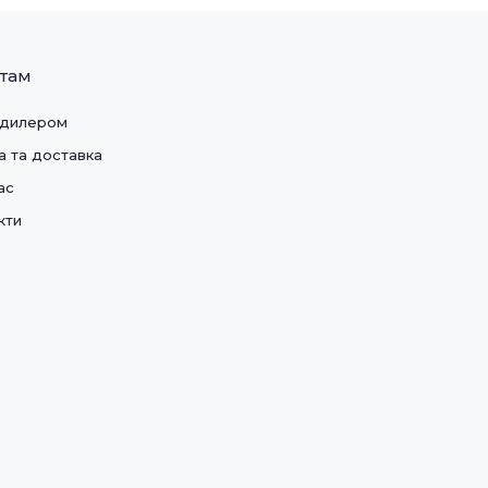
нтам
 дилером
а та доставка
ас
кти