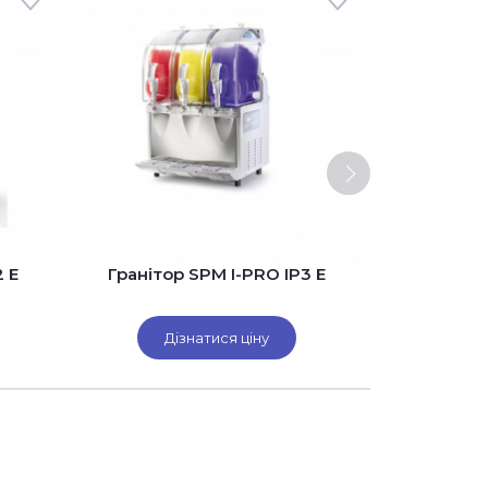
2 E
Гранітор SPM I-PRO IP3 E
Гранітор
Дізнатися ціну
Ді