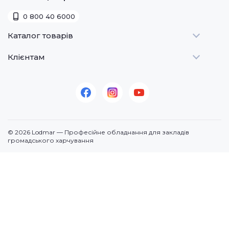
0 800 40 6000
Каталог товарів
Клієнтам
Теплове
Холодильне
Стати дилером
Для барів
Оплата та доставка
Для морозива
Про нас
Для доставки
Контакти
© 2026 Lodmar — Професійне обладнання для закладів
Кавове
громадського харчування
Посудомийні машини
Додаткове
По призначенню
Продукція (суміші)
Електромеханічне
Запчастини для обладнання