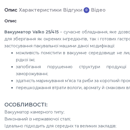
Опис
Характеристики
Відгуки
Відео
0
Опис
Вакууматор Valko 25/415
– сучасне обладнання, яке дозв
для зберігання як окремих інгредієнтів, так і готових гаст
застосування пакувальної машини даної модифікації:
можливість помістити в вакуумне середовище не лиш
рідкої їжі;
запобігання порушенню структури продукці
заморожуванні;
здатність маринування м’яса та риби за короткий пром
перешкоджання втрати вологи, аромату й смакових вл
ОСОБЛИВОСТІ:
Вакууматор камерного типу;
Виконаний із нержавіючої сталі;
Ідеально підходить для середніх та великих закладів;