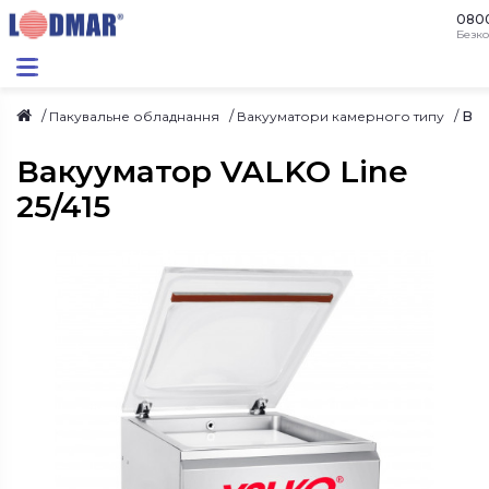
080
Безко
Вак
Пакувальне обладнання
Вакууматори камерного типу
Вакууматор VALKO Line
25/415