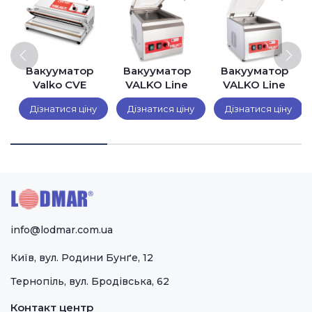
Вакууматор
Вакууматор
Вакууматор
Valko CVE
VALKO Line
VALKO Line
420-SECCO
08/210
08/250
Дізнатися ціну
Дізнатися ціну
Дізнатися ціну
info@lodmar.com.ua
Київ, вул. Родини Бунґе, 12
Тернопіль, вул. Бродівська, 62
Контакт центр