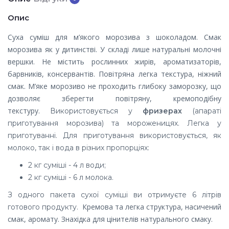
Опис
Суха суміш для м’якого морозива з шоколадом. Смак
морозива як у дитинстві. У складі лише натуральні молочні
вершки. Не містить рослинних жирів, ароматизаторів,
барвників, консервантів. Повітряна легка текстура, ніжний
смак. М’яке морозиво не проходить глибоку заморозку, що
дозволяє зберегти повітряну, кремоподібну
текстуру.
Використовується у
фризерах
(апараті
приготування морозива) та мороженицях. Легка у
приготуванні. Для приготування використовується, як
молоко, так і вода в різних пропорціях:
2 кг суміші - 4 л води;
2 кг суміші - 6 л молока.
З одного пакета сухої суміші ви отримуєте 6 літрів
Кремова та легка структура, насичений
готового продукту.
смак, аромату. Знахідка для цінителів натурального смаку.