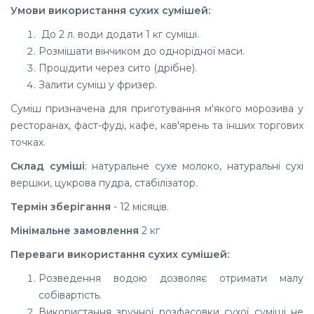
Умови використання сухих сумішей:
До 2 л. води додати 1 кг суміші.
Розмішати вінчиком до однорідної маси.
Процідити через сито (дрібне).
Залити суміш у фризер.
Суміш призначена для приготування м'якого морозива у
ресторанах, фаст-фуді, кафе, кав'ярень та інших торгових
точках.
Склад суміші
: натуральне сухе молоко, натуральні сухі
вершки, цукрова пудра, стабілізатор.
Термін зберігання
- 12 місяців.
Мінімальне замовлення
2 кг
Переваги використання сухих сумішей:
Розведення водою дозволяє отримати малу
собівартість.
Використання зручної розфасовки сухої суміші не