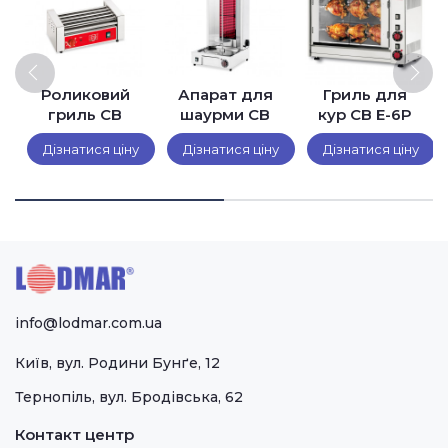
Роликовий
Апарат для
Гриль для
гриль CB
шаурми CB
кур CB E-6P
W12/5T
VE500
Дізнатися ціну
Дізнатися ціну
Дізнатися ціну
info@lodmar.com.ua
Київ, вул. Родини Бунґе, 12
Тернопіль, вул. Бродівська, 62
Контакт центр