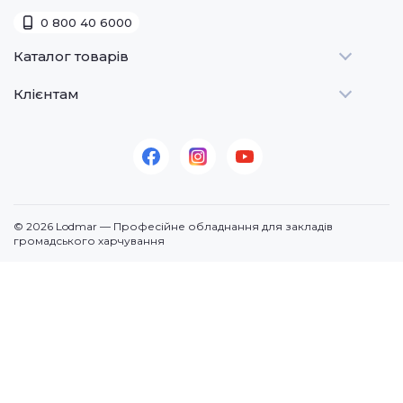
0 800 40 6000
Каталог товарів
Клієнтам
Теплове
Холодильне
Стати дилером
Для барів
Оплата та доставка
Для морозива
Про нас
Для доставки
Контакти
© 2026 Lodmar — Професійне обладнання для закладів
Кавове
громадського харчування
Посудомийні машини
Додаткове
По призначенню
Продукція (суміші)
Електромеханічне
Запчастини для обладнання