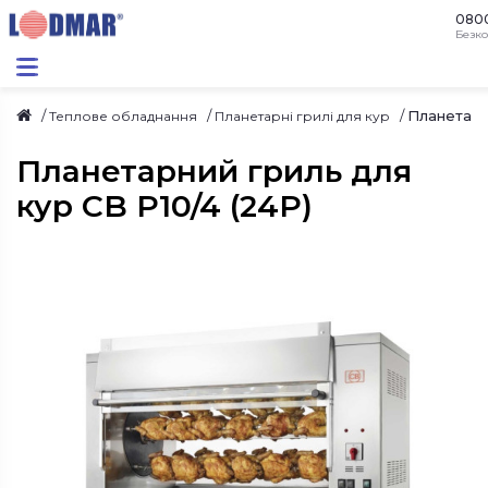
080
Безко
Планетарни
Теплове обладнання
Планетарні грилі для кур
Планетарний гриль для
кур CB P10/4 (24P)