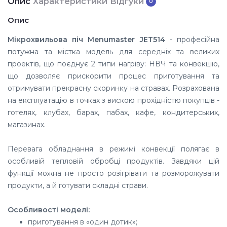
Опис
Характеристики
Відгуки
0
Опис
Мікрохвильова піч Menumaster JET514
- професійна
потужна та містка модель для середніх та великих
проектів, що поєднує 2 типи нагріву: НВЧ та конвекцію,
що дозволяє прискорити процес приготування та
отримувати прекрасну скоринку на стравах. Розрахована
на експлуатацію в точках з вискою прохідністю покупців -
готелях, клубах, барах, пабах, кафе, кондитерських,
магазинах.
Перевага обладнання в режимі конвекції полягає в
особливій тепловій обробці продуктів. Завдяки цій
функції можна не просто розігрівати та розморожувати
продукти, а й готувати складні страви.
Особливості моделі:
приготування в «один дотик»;