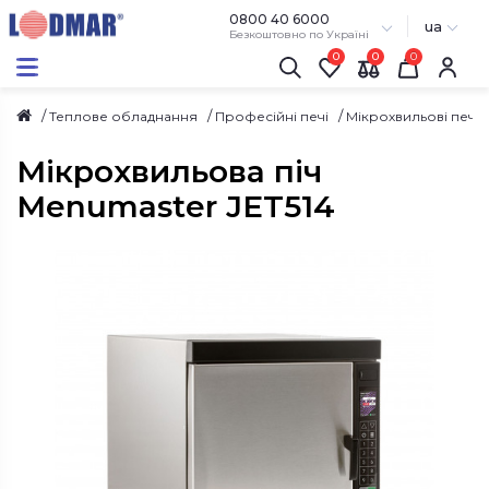
0800 40 6000
ua
Безкоштовно по Україні
0
0
Теплове обладнання
Професійні печі
Мікрохвильові печі 
Мікрохвильова піч
Menumaster JET514