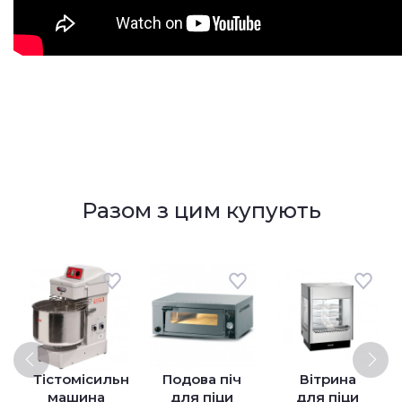
Разом з цим купують
Тістомісильна
Подова піч
Вітрина
машина
для піци
для піци