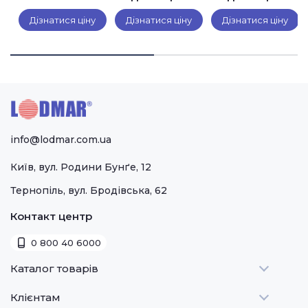
Sigma
Lincat
Lincat UM50
Дізнатися ціну
Дізнатися ціну
Дізнатися ціну
TAURO 22
PO425
(2
швидкості)
info@lodmar.com.ua
Київ, вул. Родини Бунґе, 12
Тернопіль, вул. Бродівська, 62
Контакт центр
0 800 40 6000
Каталог товарів
Клієнтам
Теплове