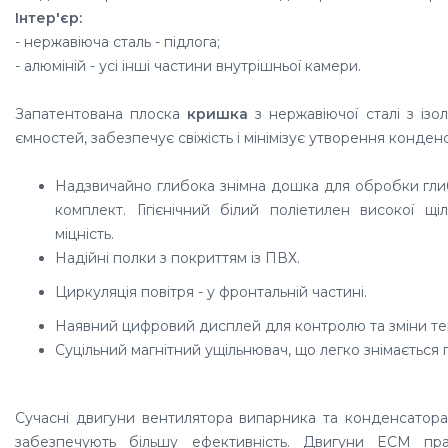
Інтер'єр:
- нержавіюча сталь - підлога;
- алюміній - усі інші частини внутрішньої камери.
Запатентована плоска
кришка
з нержавіючої сталі з ізо
ємностей, забезпечує свіжість і мінімізує утворення конденс
Надзвичайно глибока знімна дошка для обробки гли
комплект. Гігієнічний білий поліетилен високої щ
міцність.
Надійні полки з покриттям із ПВХ.
Циркуляція повітря - у фронтальній частині.
Наявний цифровий дисплей для контролю та зміни те
Суцільний магнітний ущільнювач, що легко знімається п
Сучасні двигуни вентилятора випарника та конденсатор
забезпечують більшу ефективність. Двигуни ECM пр