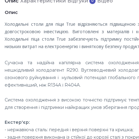
Опис
Характеристики
Відгуки
Відео
0
Опис
Холодильні столи для піци True відрізняються підвищеною 
довгостроковою інвестицією. Виготовлені з матеріалів і к
Холодильні піца столи True забезпечують підтримку постій
низьких витрат на електроенергію і виняткову безпеку продукт
Сучасна та надійна капілярна система охолодження
нешкідливий холодоагент R290. Вуглеводневий холодоаг
озонового руйнування і нульовий потенціал глобального п
ефективніший, ніж R134A і R404A.
Система охолодження з високою точністю підтримує темпе
для створення і підтримки найкращих умов зберігання прод
Екстер'єр:
- нержавіюча сталь: передня і верхня
поверхні та кришка;
- задня поверхня виконана із с
тійкої до корозії сталі з покр