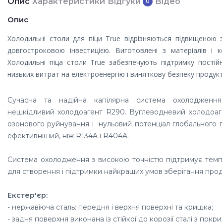
Опис
Характеристики
Відгуки
Відео
0
Опис
Холодильні столи для піци True відрізняються підвищеною 
довгостроковою інвестицією. Виготовлені з матеріалів і к
Холодильні піца столи True забезпечують підтримку постій
низьких витрат на електроенергію і виняткову безпеку продукт
Сучасна та надійна капілярна система охолодження
нешкідливий холодоагент R290. Вуглеводневий холодоаг
озонового руйнування і нульовий потенціал глобального п
ефективніший, ніж R134A і R404A.
Система охолодження з високою точністю підтримує темпе
для створення і підтримки найкращих умов зберігання прод
Екстер'єр:
- нержавіюча сталь: передня і верхня
поверхні та кришка;
- задня поверхня виконана із с
тійкої до корозії сталі з покр