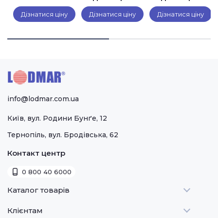
Sigma
Lincat
Lincat UM50
Дізнатися ціну
Дізнатися ціну
Дізнатися ціну
TAURO 22
PO425
(2
швидкості)
info@lodmar.com.ua
Київ, вул. Родини Бунґе, 12
Тернопіль, вул. Бродівська, 62
Контакт центр
0 800 40 6000
Каталог товарів
Клієнтам
Теплове