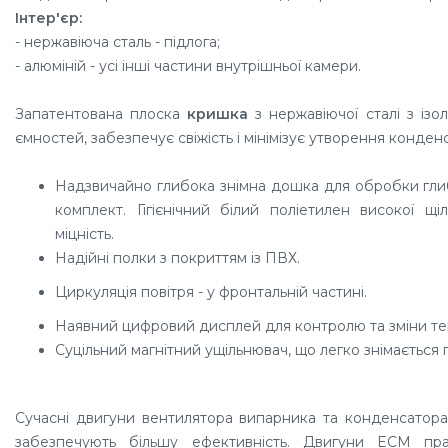
Інтер'єр:
- нержавіюча сталь - підлога;
- алюміній - усі інші частини внутрішньої камери.
Запатентована плоска
кришка
з нержавіючої сталі з ізо
ємностей, забезпечує свіжість і мінімізує утворення конденс
Надзвичайно глибока знімна дошка для обробки гли
комплект. Гігієнічний білий поліетилен високої щ
міцність.
Надійні полки з покриттям із ПВХ.
Циркуляція повітря - у фронтальній частині.
Наявний цифровий дисплей для контролю та зміни те
Суцільний магнітний ущільнювач, що легко знімається п
Сучасні двигуни вентилятора випарника та конденсатор
забезпечують більшу ефективність. Двигуни ECM пр