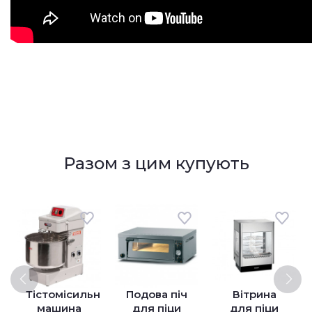
Разом з цим купують
Тістомісильна
Подова піч
Вітрина
машина
для піци
для піци