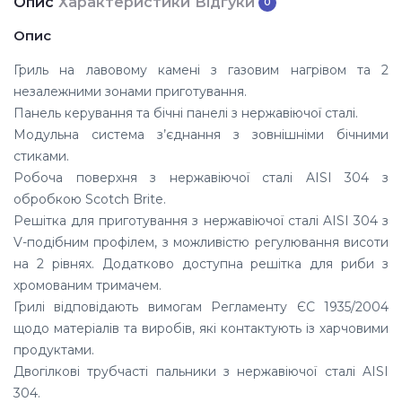
Опис
Характеристики
Відгуки
0
Опис
Гриль на лавовому камені з газовим нагрівом та 2
незалежними зонами приготування.
Панель керування та бічні панелі з нержавіючої сталі.
Модульна система з’єднання з зовнішніми бічними
стиками.
Робоча поверхня з нержавіючої сталі AISI 304 з
обробкою Scotch Brite.
Решітка для приготування з нержавіючої сталі AISI 304 з
V-подібним профілем, з можливістю регулювання висоти
на 2 рівнях. Додатково доступна решітка для риби з
хромованим тримачем.
Грилі відповідають вимогам Регламенту ЄС 1935/2004
щодо матеріалів та виробів, які контактують із харчовими
продуктами.
Двогілкові трубчасті пальники з нержавіючої сталі AISI
304.