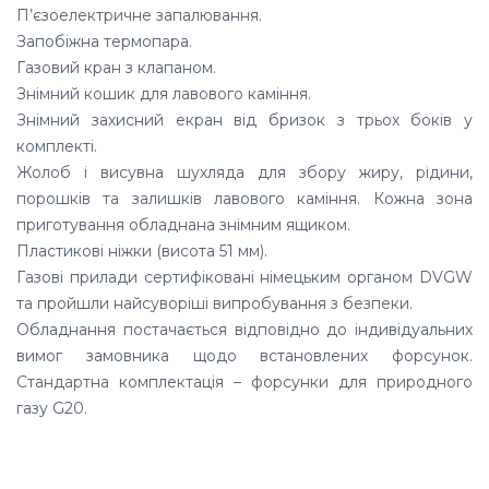
П’єзоелектричне запалювання.
Запобіжна термопара.
Газовий кран з клапаном.
Знімний кошик для лавового каміння.
Знімний захисний екран від бризок з трьох боків у
комплекті.
Жолоб і висувна шухляда для збору жиру, рідини,
порошків та залишків лавового каміння. Кожна зона
приготування обладнана знімним ящиком.
Пластикові ніжки (висота 51 мм).
Газові прилади сертифіковані німецьким органом DVGW
та пройшли найсуворіші випробування з безпеки.
Обладнання постачається відповідно до індивідуальних
вимог замовника щодо встановлених форсунок.
Стандартна комплектація – форсунки для природного
газу G20.