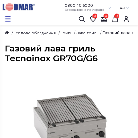
0800 40 6000
ua
Безкоштовно по Україні
0
0
Газовий лава гр
Теплове обладнання
Грилі
Лава-грилі
Газовий лава гриль
Tecnoinox GR70G/G6