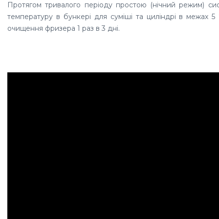
Протягом тривалого періоду простою (нічний режим) сис
температуру в бункері для суміші та циліндрі в межах 5
очищення фризера 1 раз в 3 дні.