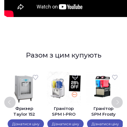
Разом з цим купують
Фризер
Гранітор
Гранітор
Taylor 152
SPM I-PRO
SPM Frosty
ням
IP2 M
Dream FD 2
Дізнатися ціну
Дізнатися ціну
Дізнатися ціну