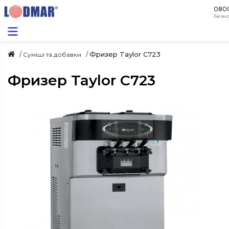
080
Безко
Фризер Taylor C723
Суміші та добавки
Фризер Taylor C723