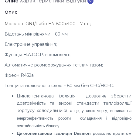
Опис
Характеристики
Відгуки
0
Опис
Місткість GN1/1 або EN 600х400 – 7 шт;
Відстань між рівнями – 60 мм;
Електронне управління;
Функція H.A.C.C.P. в комплекті;
Автоматичне розморожування теплим газом;
Фреон R452a;
Товщина ізолюючого слою – 60 мм без CFC/HCFC:
Циклопентанова ізоляція дозволяє зберегти
довговічність та високі стандарти теплоізоляції
корпусу холодильника,
а це, у свою чергу, впливає на
енергоефективність роботи обладнання і відповідно
рентабельність бізнесу.
Циклопентанов
а
ізоляція
Desmon
дозволяє протягом