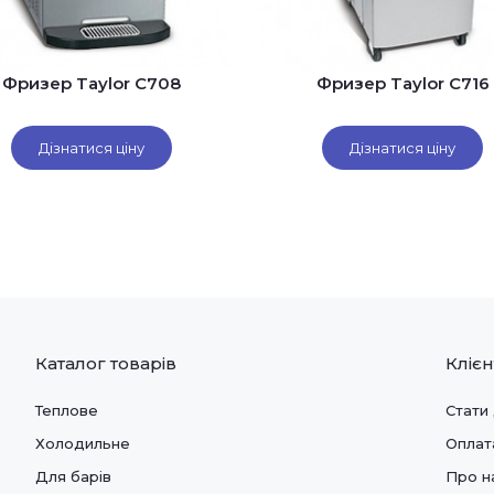
Фризер Taylor C708
Фризер Taylor C716
Дізнатися ціну
Дізнатися ціну
Каталог товарів
Кліє
Теплове
Стати
Холодильне
Оплат
Для барів
Про н