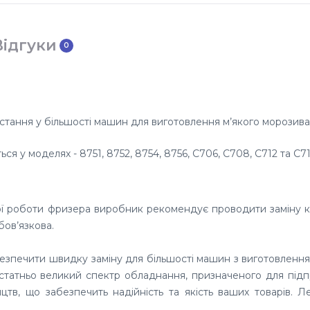
Відгуки
0
тання у більшості машин для виготовлення м’якого морозива 
ться у моделя
х -
8751, 8752, 8754, 8756, C706, C708, C712 та C71
ної роботи фризера виробник рекомендує проводити заміну 
бов’язкова.
безпечити швидку заміну для більшості машин з виготовлення
остатньо великий спектр обладнання, призначеного для під
тв, що забезпечить надійність та якість ваших товарів. Л