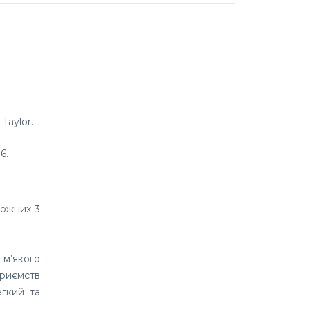
Taylor.
6.
кожних 3
 м’якого
приємств
егкий та