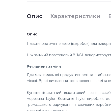
Опис
Характеристики
Опис
Пластикове змінне лезо (шкребок) для викорис
Ніж змінний пластиковий 8-1/8L використовує
Регламент заміни
Для максимальної продуктивності та стабіль
місяці. Вразі виявлення пошкоджень – заміна о
Купити ніж змінний пластиковий – означає за
морозива Taylor. Компанія Taylor виробляє д
громадського харчування і харчових виробниц
зручний в експлуатації.