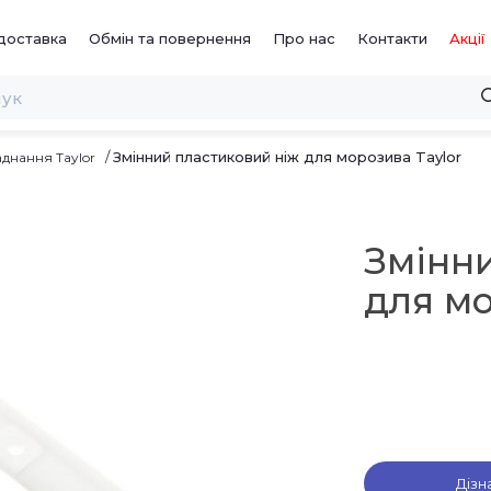
доставка
Обмін та повернення
Про нас
Контакти
Акції
Змінний пластиковий ніж для морозива Taylor
днання Taylor
Змінн
для мо
Дізн