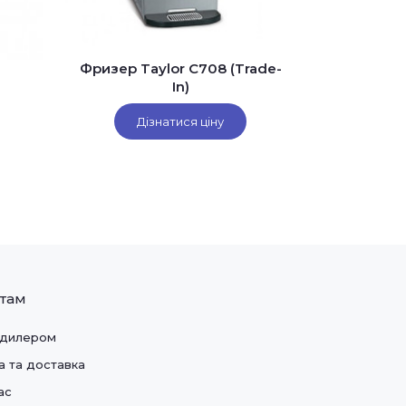
Фризер Taylor C708 (Trade-
In)
Дізнатися ціну
нтам
 дилером
а та доставка
ас