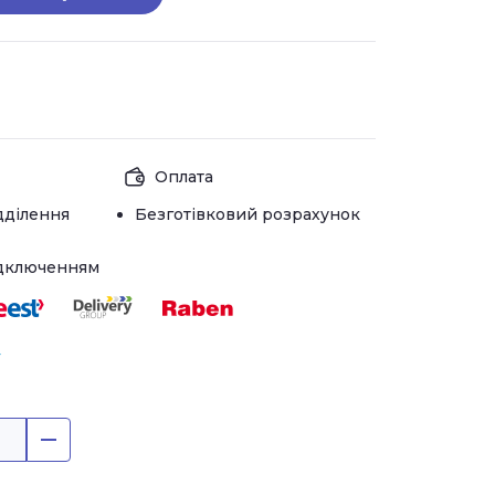
Оплата
дділення
Безготівковий розрахунок
ідключенням
r