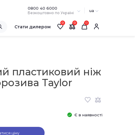
0800 40 6000
ua
Безкоштовно по Україні
0
0
Стати дилером
ий пластиковий ніж
розива Taylor
Є в наявності
атися ціну