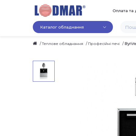
Оплата та 
Каталог обладнання
Вугіл
Теплове обладнання
Професійні печі