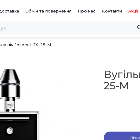
доставка
Обмін та повернення
Про нас
Контакти
Акції
ьна піч Josper HJX-25-M
Вугіль
25-M
Дізн