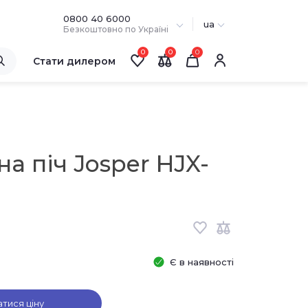
0800 40 6000
ua
Безкоштовно по Україні
0
0
Стати дилером
на піч Josper HJX-
Є в наявності
атися ціну