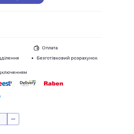
Оплата
дділення
Безготівковий розрахунок
ідключенням
r