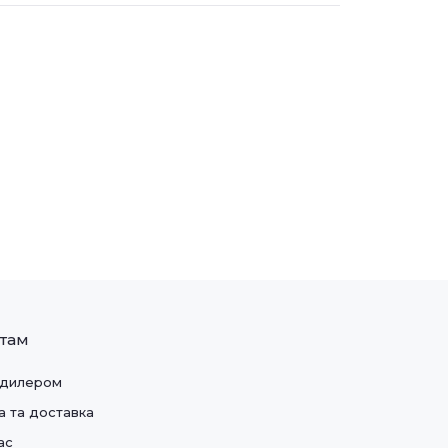
нтам
 дилером
а та доставка
ас