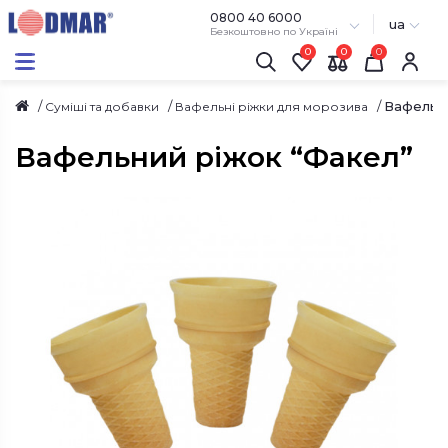
0800 40 6000
ua
Безкоштовно по Україні
0
0
Вафельни
Суміші та добавки
Вафельні ріжки для морозива
Вафельний ріжок “Факел”