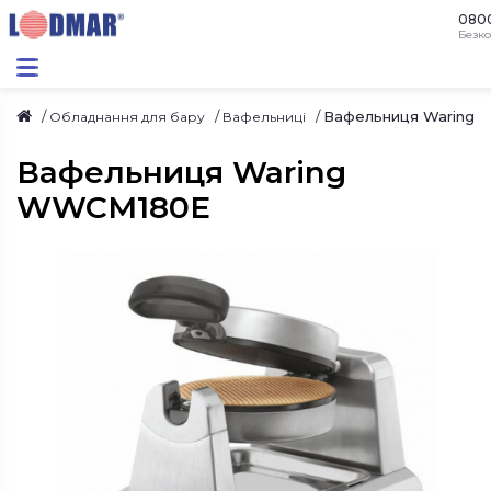
080
Безко
Вафельниця Waring
Обладнання для бару
Вафельниці
Вафельниця Waring
WWCM180E