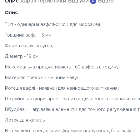
Опис
Характеристики
Відгуки
Відео
0
Опис
Тип - одинарна вафля-ріжок для морозива;
Товщина вафлі - 3 мм;
Форма вафлі - кругла;
Діаметр - 19 см;
Максимальна продуктивність - 60 вафель в годину;
Матеріал поверхні - міцний чавун;
Ротація вафлі - наявна (для найкращого випікання);
Потрійне антипригарне покриття для легкого знімання ваф
Вбудовані нагрівальні елементи для точного регулювання 
Лоток для капель;
В комплекті спеціальний формувач конусоподібної вафлі;