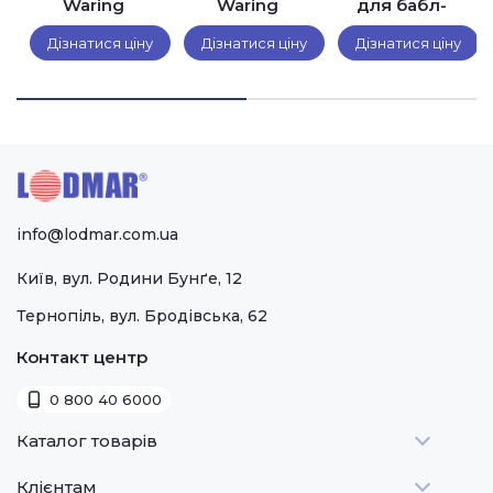
Waring
Waring
для бабл-
WW180XCE
WW200E
вафель
Дізнатися ціну
Дізнатися ціну
Дізнатися ціну
Waring
WBW300XCE
info@lodmar.com.ua
Київ, вул. Родини Бунґе, 12
Тернопіль, вул. Бродівська, 62
Контакт центр
0 800 40 6000
Каталог товарів
Клієнтам
Теплове