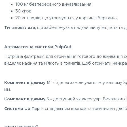
100 кг
безперервного вичавлювання
30 кг/хв
20 кг плодів, що утримується у корзині зберігання
Титанові леза
, що забезпечують надзвичайну міцність та д
Автоматична система PulpOut
Потрійна фільтрація для отримання готового до вживання 
видаляє насіння та м’якоть із гранатів, щоб отримати найкра
Комплект віджиму M -
й
де за замовчуванням у вашому Sp
мм.
Комплект віджиму S -
д
оступний як аксесуар. Вичавлює сік
Система Up Tap
із спеціальним краном та тримачами для 