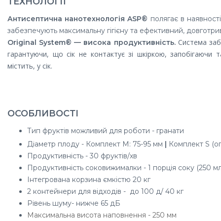
ТЕХНОЛОГІЇ
Антисептична нанотехнологія ASP®
полягає в наявності
забезпечують максимальну гігієну та ефективний, довготри
Система заб
O
riginal System® — висока продуктивність.
гарантуючи, що сік не контактує зі шкіркою, запобігаючи 
містить, у сік.
ОСОБЛИВОСТІ
Тип фруктів можливий для роботи - гранати
Діаметр плоду -
Комплект M: 75-95 мм
|
Комплект S (оп
Продуктивність - 30 фруктів/хв
Продуктивність соковижималки -
1 порція соку (250 м
Інтегрована корзина ємкістю 20 кг
2 контейнери для відходів - до 100 д/ 40 кг
Рівень шуму- нижче 65 дБ
Максимальна висота наповнення - 250 мм