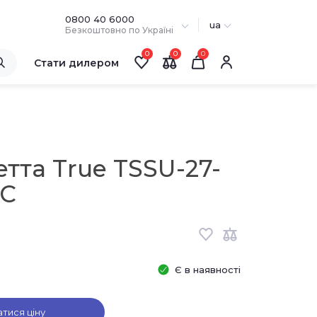
0800 40 6000
ua
Безкоштовно по Україні
0
0
Стати дилером
тта True TSSU-27-
HC
Є в наявності
атися ціну