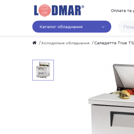
Оплата та 
Каталог обладнання
Саладетта True T
Холодильне обладнання