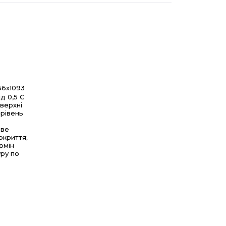
66х1093
д 0,5 С
верхні
 рівень
ове
окриття;
рмін
уру по