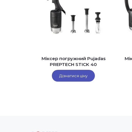
Міксер погружний Pujadas
Мі
PREPTECH STICK 40
Дізнатися ціну