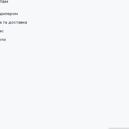
нтам
 дилером
а та доставка
ас
кти