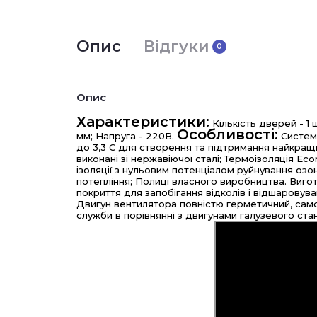
Опис
Відгуки
0
Опис
Характеристики:
Кількість дверей - 1 
Особливості:
мм;
Напруга - 220В.
Систем
до 3,3 С для створення та підтримання найкращи
виконані зі нержавіючої сталі;
Термоізоляція Eco
ізоляції з нульовим потенціалом руйнування оз
потепління;
Полиці власного виробництва. Вигот
покриття для запобігання відколів і відшаровува
Двигун вентилятора повністю герметичний, сам
служби в порівнянні з двигунами галузевого ста