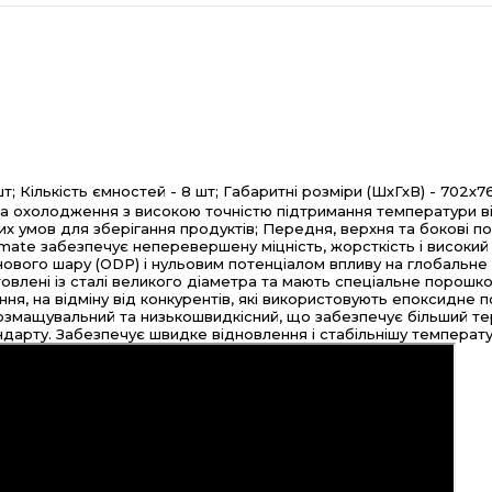
шт;
Кількість ємностей - 8 шт;
Габаритні розміри (ШхГхВ) - 702х7
а охолодження з високою точністю підтримання температури ві
х умов для зберігання продуктів;
Передня, верхня та бокові по
mate забезпечує неперевершену міцність, жорсткість і високий
онового шару (ODP) і нульовим потенціалом впливу на глобальне
овлені із сталі великого діаметра та мають спеціальне порошк
ння, на відміну від конкурентів, які використовують епоксидне п
озмащувальний та низькошвидкісний, що забезпечує більший те
ндарту. Забезпечує швидке відновлення і стабільнішу температ