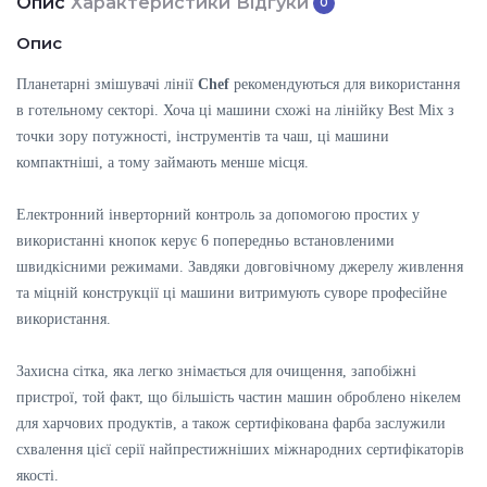
Опис
Характеристики
Відгуки
0
Опис
Планетарні змішувачі лінії
Chef
рекомендуються для використання
в готельному секторі. Хоча ці машини схожі на лінійку Best Mix з
точки зору потужності, інструментів та чаш, ці машини
компактніші, а тому займають менше місця.
Електронний інверторний контроль за допомогою простих у
використанні кнопок керує 6 попередньо встановленими
швидкісними режимами. Завдяки довговічному джерелу живлення
та міцній конструкції ці машини витримують суворе професійне
використання.
Захисна сітка, яка легко знімається для очищення, запобіжні
пристрої, той факт, що більшість частин машин оброблено нікелем
для харчових продуктів, а також сертифікована фарба заслужили
схвалення цієї серії найпрестижніших міжнародних сертифікаторів
якості.