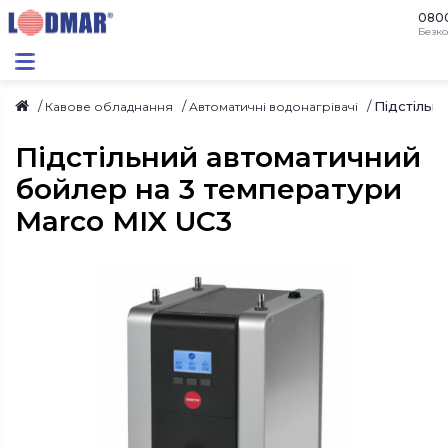
080
Безко
Підстільн
Кавове обладнання
Автоматичні водонагрівачі
Підстільний автоматичний
бойлер на 3 температури
Marco MIX UC3