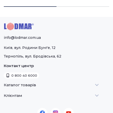
info@lodmar.com.ua
Київ, вул. Родини Бунґе, 12
Тернопіль, вул. Бродівська, 62
Контакт центр
0 800 40 6000
Каталог товарів
Клієнтам
Теплове
Холодильне
Стати дилером
Для барів