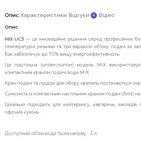
Опис
Характеристики
Відгуки
Відео
0
Опис
MIX UC3
— це інноваційне рішення серед професійних бой
температурні режими та три варіанти об’єму подачі за за
бак забезпечує до 70% вищу енергоефективність.
Ця підстільна (undercounter) модель MIX використовує
компактним краном подачі води MIX.
Кран подачі та піддон для збору крапель постачаються окр
Сумісність із компактним настільним краном подачі (font) на
Ідеально підходить для кейтерингу, кав’ярень, закладів
офісних кухонь.
Доступний об'єм води після нагріву - 3 л.