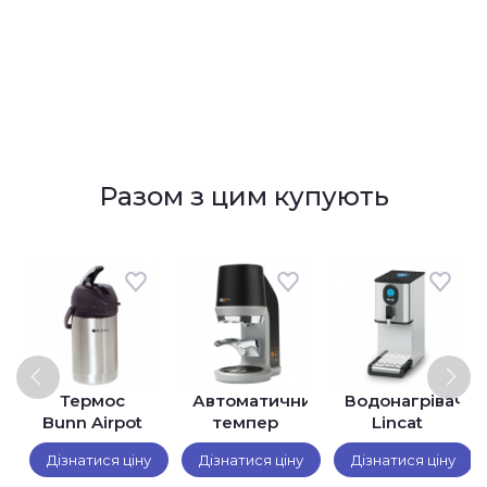
Разом з цим купують
Термос
Автоматичний
Водонагрівач
Bunn Airpot
темпер
Lincat
2,5 Lever
PUQpress
EB3FX
Дізнатися ціну
Дізнатися ціну
Дізнатися ціну
Action
Q1