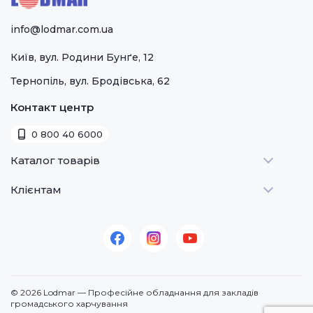
info@lodmar.com.ua
Київ, вул. Родини Бунґе, 12
Тернопіль, вул. Бродівська, 62
Контакт центр
0 800 40 6000
Каталог товарів
Клієнтам
Теплове
Холодильне
Стати дилером
Для барів
Оплата та доставка
Для морозива
Про нас
Для доставки
Контакти
© 2026 Lodmar — Професійне обладнання для закладів
Кавове
громадського харчування